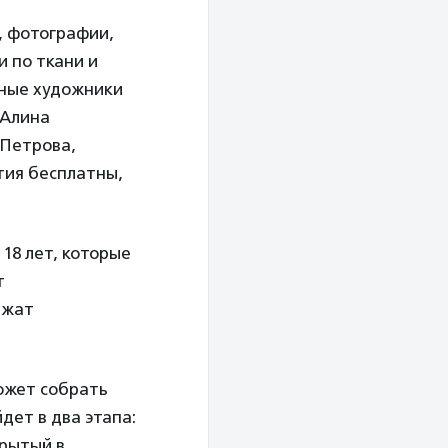
, фотографии,
 по ткани и
ьные художники
 Алина
 Петрова,
тия бесплатны,
 18 лет, которые
т
ржат
ожет собрать
дет в два этапа:
крытый в