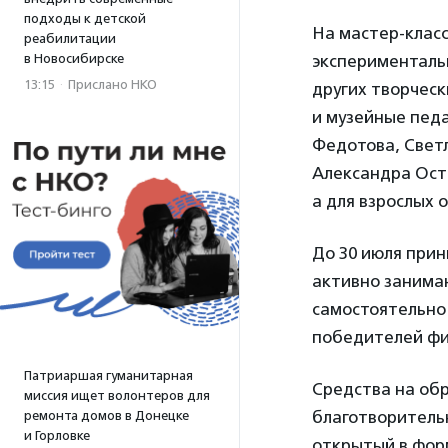
подходы к детской
На мастер-класс
реабилитации
в Новосибирске
эксперименталь
13:15
·
Прислано НКО
других творчес
и музейные педа
Федотова, Светл
Александра Остр
а для взрослых 
До 30 июля прин
активно занима
самостоятельно
победителей фи
Патриаршая гуманитарная
Средства на об
миссия ищет волонтеров для
благотворительн
ремонта домов в Донецке
и Горловке
открытый в фор