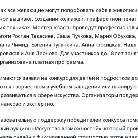
ах все желающие могут попробовать себя в живописи
ной вышивке, создании коллажей, трафаретной печати
ких техниках. Мастер-классы проведут профессионал
гоги Ростан Тавасиев, Саша Пучкова, Мария Обухова,
ана Чимид, Евгения Тулянкина, Анна Гросицкая, Надя
овская и Аня Леонова. Для участников до 18 лет заня
организована платная программа.
имаются заявки на конкурс для детей и подростков до
ются творчеством в учебном заведении или планирую
 развиваться в сфере искусства. Организаторы подде
нансово и экспертно.
разовательную поддержку победителей конкурса пом
ый аукцион «Искусство возможностей», который прой
мате онлайн с фиксированной стоимостью лотов и за