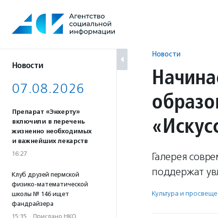
Перейти
к
содержанию
Новости
Новости
Начина
07.08.2026
образо
Препарат «Энхерту»
«Искус
включили в перечень
жизненно необходимых
и важнейших лекарств
16:27
Галерея совре
поддержат увл
Клуб друзей пермской
физико-математической
Культура и просвещ
школы № 146 ищет
фандрайзера
15:35
·
Прислано НКО