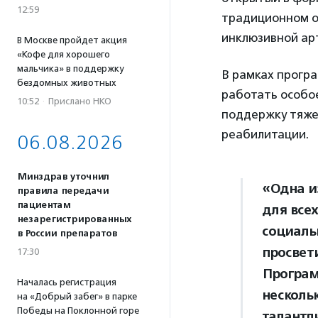
12:59
традиционном о
инклюзивной арт
В Москве пройдет акция
«Кофе для хорошего
мальчика» в поддержку
В рамках прогр
бездомных животных
работать особо
10:52
·
Прислано НКО
поддержку тяже
реабилитации.
06.08.2026
Минздрав уточнил
«Одна и
правила передачи
пациентам
для всех
незарегистрированных
социаль
в России препаратов
просвет
17:30
Програм
Началась регистрация
несколь
на «Добрый забег» в парке
Победы на Поклонной горе
талантл