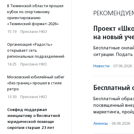
В Тюменской области прошел
РЕКОМЕНДУЕ
кубок по спортивному
ориентированию
«Тюменский формат-2026»
Проект «Шко
15:19
·
Прислано НКО
на новый уч
Организация «Радость»
Бесплатные онлай
открывает сеть
ситуации. Подать 
региональных подразделений
14:25
·
Прислано НКО
Новости
·
07.08.2026
Московский юбилейный забег
«Без границ» прошел в стиле
Бесплатный 
ретро
13:30
·
Прислано НКО
Бесплатный образ
посвященный вне
Совфед поддержал
маркетинга, пройд
инициативу о бесплатной
юридической помощи
Анонсы
·
06.08.2026
·
сиротам старше 23 лет