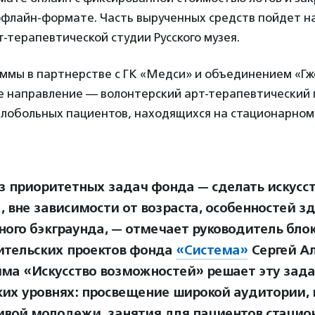
флайн-формате. Часть вырученных средств пойдет н
-терапевтической студии Русского музея.
аммы в партнерстве с ГК «Медси» и объединением «Гж
е направление — волонтерский арт-терапевтический 
лобольных пациентов, находящихся на стационарном
з приоритетных задач фонда — сделать искусс
, вне зависимости от возраста, особенностей з
ного бэкграунда, — отмечает руководитель блок
ительских проектов фонда
«Система»
Сергей Ал
ма «Искусство возможностей» решает эту зада
ких уровнях: просвещение широкой аудитории,
ивой молодежи, занятия для пациентов стаци