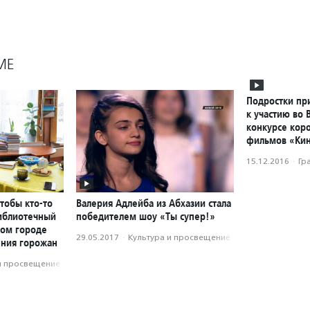
МЕ
Подростки пр
к участию во 
конкурсе кор
фильмов «Кин
15.12.2016
·
Гр
чтобы кто-то
Валерия Адлейба из Абхазии стала
библиотечный
победителем шоу «Ты супер!»
ном городе
29.05.2017
·
Культура и просвещение
ения горожан
и просвещение