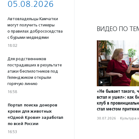
05.08.2026
Автовладельцы Камчатки
могут получить стикеры
ВИДЕО ПО ТЕ
о правилах добрососедства
с бурыми медведями
18:02
Для родственников
пострадавших в результате
атаки беспилотников под
Геленджиком открыли
горячую линию
«Не бывает такого, 
16:58
встал и ушел»: как 
клуб в провинциаль
Портал поиска доноров
стал местом притяж
крови для животных
«Одной Крови» заработал
30.07.2026
·
Культура 
по всей России
16:53