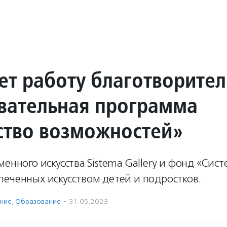
ет работу благотворите
вательная программа
ство возможностей»
менного искусства Sistema Gallery и фонд «Сис
еченных искусством детей и подростков.
ение
,
Образование
·
31.05.2023