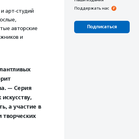
Поддержать нас
и арт-студий
ослые,
Подписаться
ытые авторские
ожников и
алантливых
орит
а. — Серия
искусству,
ь, а участие в
и творческих