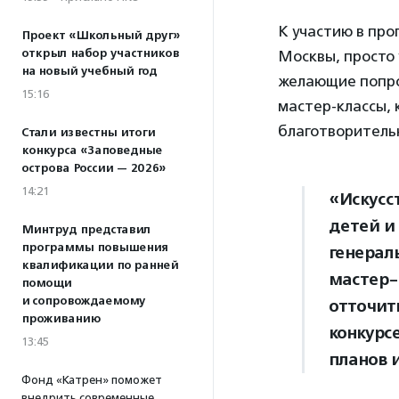
К участию в пр
Проект «Школьный друг»
открыл набор участников
Москвы, просто 
на новый учебный год
желающие попро
15:16
мастер-классы, 
благотворитель
Стали известны итоги
конкурса «Заповедные
острова России — 2026»
14:21
«Искусс
детей и 
Минтруд представил
программы повышения
генерал
квалификации по ранней
мастер-
помощи
и сопровождаемому
отточит
проживанию
конкурс
13:45
планов 
Фонд «Катрен» поможет
внедрить современные