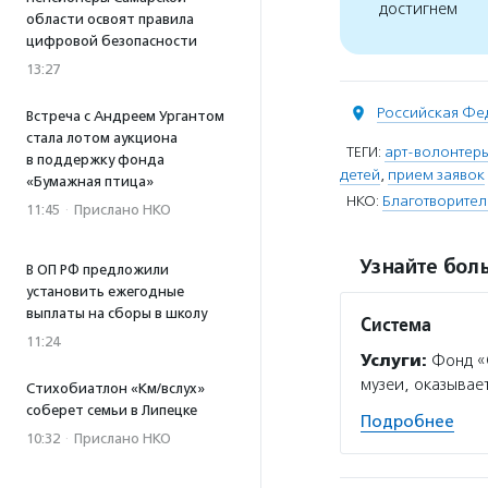
достигнем
области освоят правила
цифровой безопасности
13:27
Российская Фе
Встреча с Андреем Ургантом
стала лотом аукциона
ТЕГИ:
арт-волонтер
в поддержку фонда
детей
,
прием заявок
«Бумажная птица»
НКО:
Благотворите
11:45
·
Прислано НКО
Узнайте боль
В ОП РФ предложили
установить ежегодные
выплаты на сборы в школу
Система
11:24
Услуги:
Фонд «
музеи, оказывае
Стихобиатлон «Км/вслух»
соберет семьи в Липецке
Подробнее
10:32
·
Прислано НКО