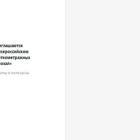
иглашаются
Всероссийском
откометражных
озал»
анты и конкурсы