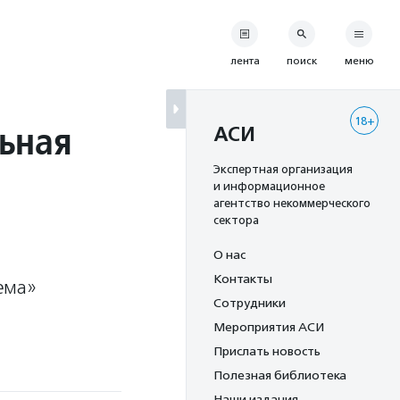
лента
поиск
меню
18+
льная
АСИ
Экспертная организация
и информационное
агентство некоммерческого
сектора
О нас
Контакты
тема»
Сотрудники
Мероприятия АСИ
Прислать новость
Полезная библиотека
Наши издания