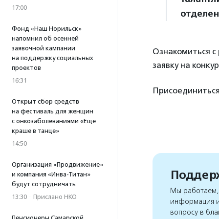
17:00
отделен
Фонд «Наш Норильск»
напомнил об осенней
заявочной кампании
Ознакомиться с 
на поддержку социальных
заявку на конку
проектов
16:31
Присоединиться
Открыт сбор средств
на фестиваль для женщин
с онкозаболеваниями «Еще
краше в танце»
14:50
Организация «Продвижение»
Поддерж
и компания «Инва-Титан»
будут сотрудничать
Мы работаем, 
13:30
·
Прислано НКО
информация и
вопросу в бла
Пенсионеры Самарской