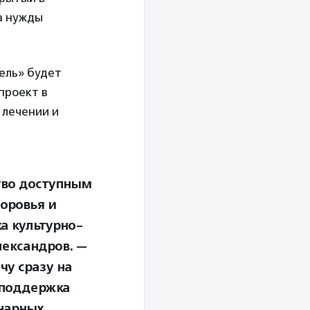
а нужды
ель» будет
проект в
 лечении и
тво доступным
доровья и
а культурно-
ександров. —
чу сразу на
 поддержка
онарных