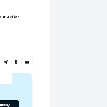
зации «Нас
 вклад