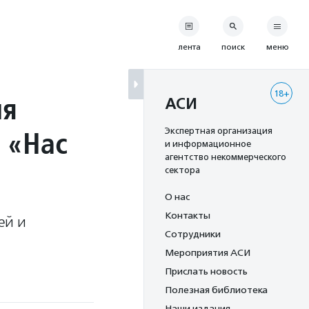
лента
поиск
меню
18+
ля
АСИ
 «Нас
Экспертная организация
и информационное
агентство некоммерческого
сектора
О нас
Контакты
ей и
Сотрудники
Мероприятия АСИ
Прислать новость
Полезная библиотека
Наши издания