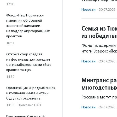
17:00
Новости
·
30.07.2026
Фонд «Наш Норильск»
напомнил об осенней
заявочной кампании
Семья из Тю
на поддержку социальных
из победите
проектов
16:31
Фонд поддержки д
итоги Всероссийск
Открыт сбор средств
на фестиваль для женщин
Новости
·
29.07.2026
с онкозаболеваниями «Еще
краше в танце»
14:50
Минтранс ра
многодетных
Организация «Продвижение»
и компания «Инва-Титан»
Россияне могут пр
будут сотрудничать
13:30
·
Прислано НКО
Новости
·
24.07.2026
Пенсионеры Самарской