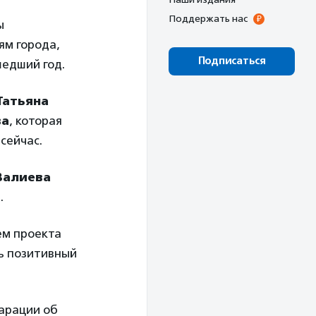
Поддержать нас
ы
ям города,
Подписаться
шедший год.
Татьяна
ва
, которая
сейчас.
Валиева
.
ем проекта
ть позитивный
арации об