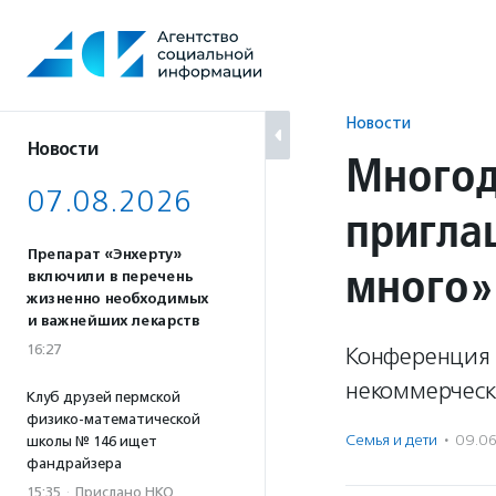
Перейти
к
содержанию
Новости
Новости
Многод
07.08.2026
пригла
Препарат «Энхерту»
много»
включили в перечень
жизненно необходимых
и важнейших лекарств
16:27
Конференция 
некоммерческ
Клуб друзей пермской
физико-математической
Семья и дети
·
09.0
школы № 146 ищет
фандрайзера
15:35
·
Прислано НКО