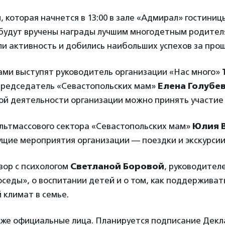
 которая начнется в 13:00 в зале «Адмирал» гостиниц
 будут вручены награды лучшим многодетным родител
и активность и добились наибольших успехов за про
ами выступят руководитель организации «Нас много»
председатель «Севастопольских мам»
Елена Голубе
кой деятельности организации можно принять участие 
ультмассового сектора «Севастопольских мам»
Юлия 
щие мероприятия организации — поездки и экскурсии
вор с психологом
Светланой Боровой
, руководител
седы», о воспитании детей и о том, как поддержива
 климат в семье.
же официальные лица. Планируется подписание Декл