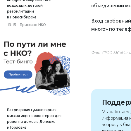
объединении мн
подходы к детской
реабилитации
в Новосибирске
Вход свободный.
13:15
·
Прислано НКО
много» по телефо
Фото: СРОО МС «Нас м
Поддерж
Патриаршая гуманитарная
Мы работаем, 
миссия ищет волонтеров для
информация и
ремонта домов в Донецке
вопросу в бла
и Горловке