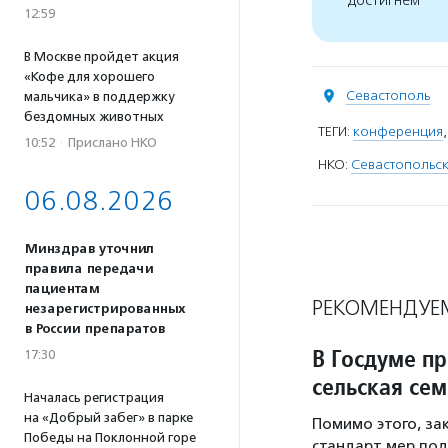
достигнем
12:59
В Москве пройдет акция
«Кофе для хорошего
Севастополь
мальчика» в поддержку
бездомных животных
ТЕГИ:
конференция
10:52
·
Прислано НКО
НКО:
Севастопольск
06.08.2026
Минздрав уточнил
правила передачи
пациентам
РЕКОМЕНДУЕ
незарегистрированных
в России препаратов
В Госдуме п
17:30
сельская сем
Началась регистрация
на «Добрый забег» в парке
Помимо этого, з
Победы на Поклонной горе
стандарт мер под