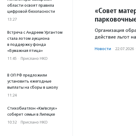
области освоят правила
«Совет мате
цифровой безопасности
парковочные
13:27
Организация обра
Встреча с Андреем Ургантом
действие льгот н
стала лотом аукциона
в поддержку фонда
Новости
·
22.07.2026
«Бумажная птица»
11:45
·
Прислано НКО
В ОП РФ предложили
установить ежегодные
выплаты на сборы в школу
11:24
Стихобиатлон «Км/вслух»
соберет семьи в Липецке
10:32
·
Прислано НКО