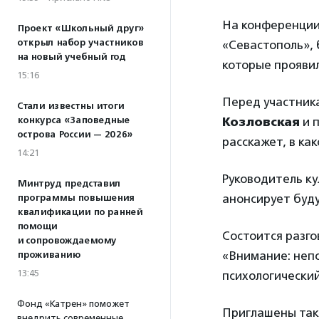
На конференции,
Проект «Школьный друг»
открыл набор участников
«Севастополь»,
на новый учебный год
которые проявил
15:16
Перед участник
Стали известны итоги
конкурса «Заповедные
Козловская
и 
острова России — 2026»
расскажет, в ка
14:21
Руководитель к
Минтруд представил
анонсирует буду
программы повышения
квалификации по ранней
помощи
Состоится разго
и сопровождаемому
«Внимание: непо
проживанию
13:45
психологический
Фонд «Катрен» поможет
Приглашены так
внедрить современные