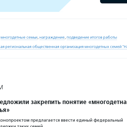
,
многодетные семьи
,
награждение
,
подведение итогов работы
ая региональная общественная организация многодетных семей "Н
М
редложили закрепить понятие «многодетна
ья»
аконопроектом предлагается ввести единый федеральный
держки таких семей.