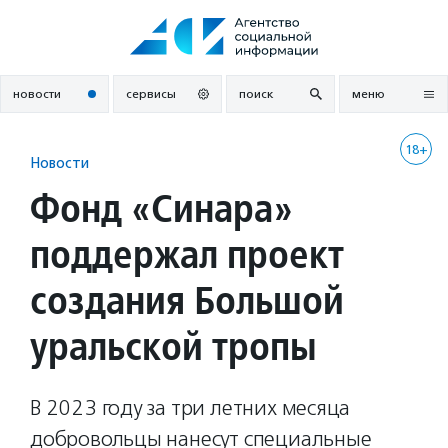
Перейти
к
содержанию
новости
сервисы
поиск
меню
18+
Новости
Фонд «Синара»
поддержал проект
создания Большой
уральской тропы
В 2023 году за три летних месяца
добровольцы нанесут специальные