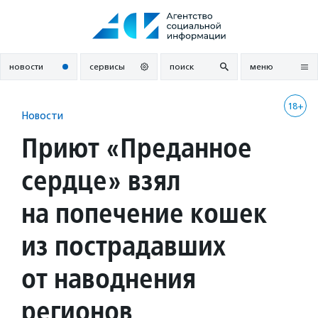
Перейти
к
содержанию
новости
сервисы
поиск
меню
18+
Новости
Приют «Преданное
сердце» взял
на попечение кошек
из пострадавших
от наводнения
регионов