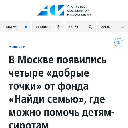
Перейти
к
содержанию
новости
сервисы
поиск
меню
18+
Новости
В Москве появились
четыре «добрые
точки» от фонда
«Найди семью», где
можно помочь детям-
сиротам