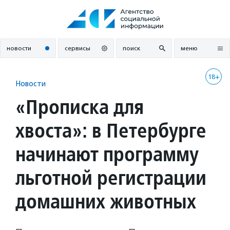
Перейти
к
содержанию
новости
сервисы
поиск
меню
18+
Новости
«Прописка для
хвоста»: в Петербурге
начинают программу
льготной регистрации
домашних животных