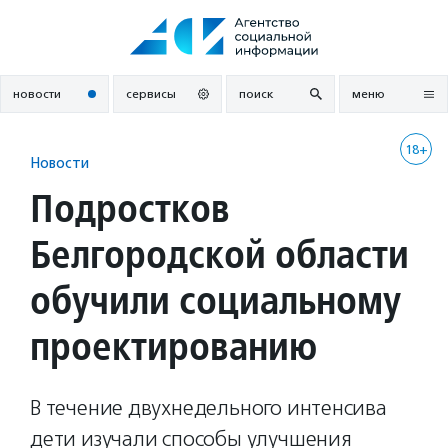
Перейти
к
содержанию
новости
сервисы
поиск
меню
18+
Новости
Подростков
Белгородской области
обучили социальному
проектированию
В течение двухнедельного интенсива
дети изучали способы улучшения