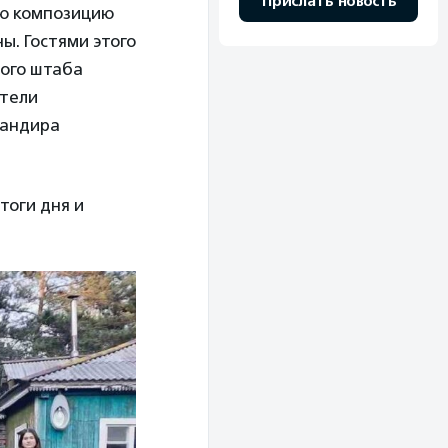
Прислать новость
ую композицию
ы. Гостями этого
ного штаба
тели
мандира
тоги дня и