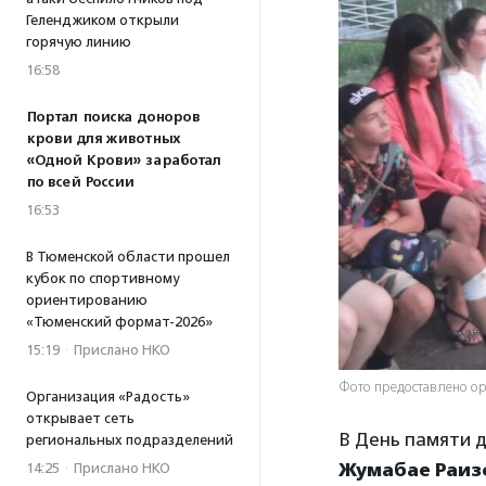
Геленджиком открыли
горячую линию
16:58
Портал поиска доноров
крови для животных
«Одной Крови» заработал
по всей России
16:53
В Тюменской области прошел
кубок по спортивному
ориентированию
«Тюменский формат-2026»
15:19
·
Прислано НКО
Фото предоставлено о
Организация «Радость»
открывает сеть
В День памяти д
региональных подразделений
Жумабае Раиз
14:25
·
Прислано НКО