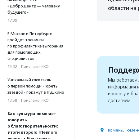
«Добро.Центр — человеку
области на 
будущего»
17:39
В Москве и Петербурге
пройдут тренинги
по профилактике выгорания
для помогающих
специалистов
15:32
·
Прислано НКО
Поддерж
Мы работаем, 
Уникальный спектакль
о первой помощи «Гореть
информация и
звездой» покажут в Пушкино
вопросу в бла
достигнем
13:58
·
Прислано НКО
Как культура помогает
говорить
о благотворительности:
Тюмень
,
Тюменс
итоги второго «Теплого
вечера с Кольским»