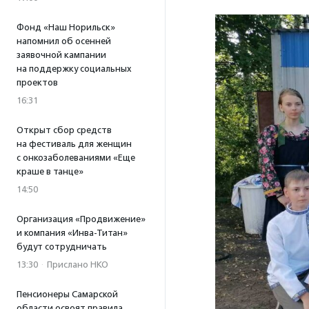
Фонд «Наш Норильск»
напомнил об осенней
заявочной кампании
на поддержку социальных
проектов
16:31
Открыт сбор средств
на фестиваль для женщин
с онкозаболеваниями «Еще
краше в танце»
14:50
Организация «Продвижение»
и компания «Инва-Титан»
будут сотрудничать
13:30
·
Прислано НКО
Пенсионеры Самарской
области освоят правила