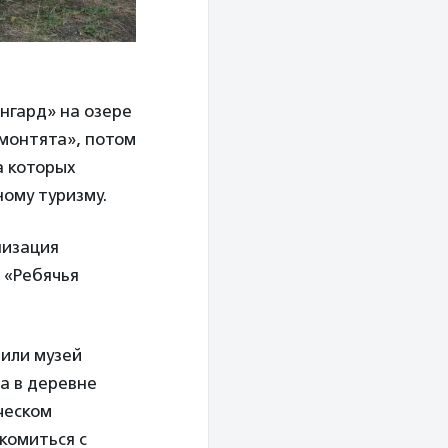
ангард» на озере
монтята», потом
а которых
ному туризму.
низация
 «Ребячья
или музей
та в деревне
ческом
комиться с