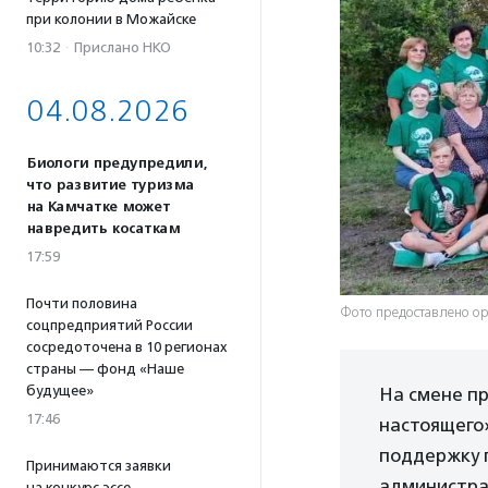
при колонии в Можайске
10:32
·
Прислано НКО
04.08.2026
Биологи предупредили,
что развитие туризма
на Камчатке может
навредить косаткам
17:59
Почти половина
Фото предоставлено о
соцпредприятий России
сосредоточена в 10 регионах
страны — фонд «Наше
будущее»
На смене п
17:46
настоящего»
поддержку п
Принимаются заявки
администра
на конкурс эссе