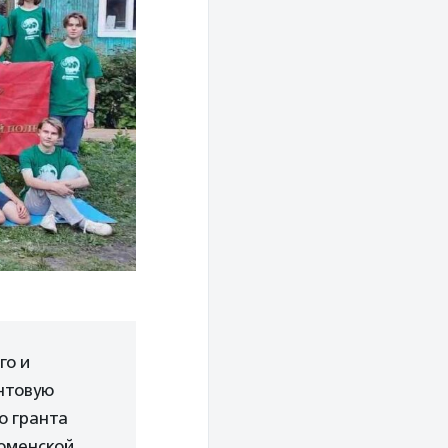
го и
антовую
о гранта
Тюменской