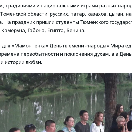
ом, традициями и национальными играми разных народ
юменской области: русских, татар, казахов, цыган, н
а. На праздник пришли студенты Тюменского государс
 Камеруна, Габона, Египта, Бенина.
 для «Мамонтенка» День племени «народы» Мира еди
времена первобытности и поклонения духам, а в День
и истории любви.