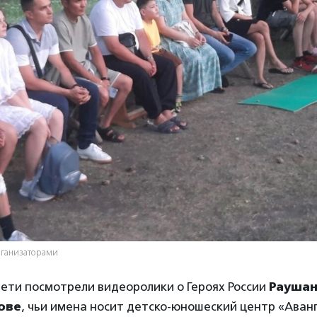
рганизаторами
ети посмотрели видеоролики о Героях России
Раушан
ове
, чьи имена носит детско-юношеский центр «Аван