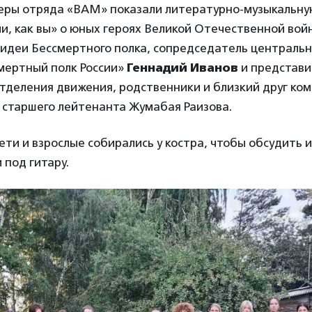
еры отряда «ВАМ» показали литературно-музыкальн
, как вы» о юных героях Великой Отечественной войн
 идеи Бессмертного полка, сопредседатель централь
мертный полк России»
Геннадий Иванов
и представи
отделения движения, родственники и близкий друг ко
 старшего лейтенанта Жумабая Раизова.
ти и взрослые собирались у костра, чтобы обсудить и
 под гитару.