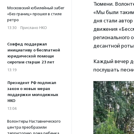
Тюмени. Волонт
Московский юбилейный забег
«Мы были такими
«Без границ» прошел в стиле
дня стали автор
ретро
13:30
·
Прислано НКО
движения «Бесс
регионального 
Совфед поддержал
десантной роты
инициативу о бесплатной
юридической помощи
Каждый вечер де
сиротам старше 23 лет
послушать песни
13:19
Президент РФ подписал
закон о новых мерах
поддержки молодежных
НКО
13:04
Волонтеры Наставнического
центра преобразили
территорию дома ребенка