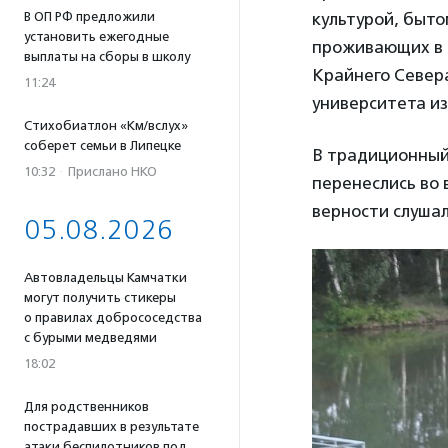
культурой, быт
В ОП РФ предложили
установить ежегодные
проживающих в Т
выплаты на сборы в школу
Крайнего Север
11:24
университета из
Стихобиатлон «Км/вслух»
соберет семьи в Липецке
В традиционный
10:32
·
Прислано НКО
перенеслись во 
верности слушал
05.08.2026
Автовладельцы Камчатки
могут получить стикеры
о правилах добрососедства
с бурыми медведями
18:02
Для родственников
пострадавших в результате
атаки беспилотников под