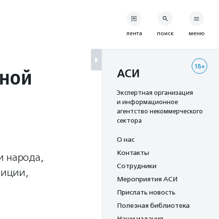
лента
поиск
меню
18+
тной
АСИ
Экспертная организация
и информационное
агентство некоммерческого
сектора
О нас
Контакты
и народа,
Сотрудники
диции,
Мероприятия АСИ
Прислать новость
Полезная библиотека
Наши издания