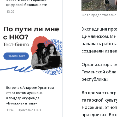
цифровой безопасности
13:27
Фото предоставлено
Экспедиция прох
Цимлянском. В 
началась работа
создавали издел
Организаторы э
Тюменской обла
республика».
Встреча с Андреем Ургантом
Во время этног
стала лотом аукциона
в поддержку фонда
татарской культ
«Бумажная птица»
Насекине, этно
11:45
·
Прислано НКО
праздниках. Во