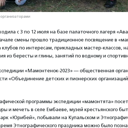
 организаторами
одила с 3 по 12 июля на базе палаточного лагеря «Ав
начале смены прошло традиционное посвящение в «ма
 клубов по интересам, прикладных мастер-классов, н
ия из бересты и глины, занятий по водному и спортив
кспедиции «Мамонтенок-2023» — общественная орга
сти «Объединение детских и пионерских организаций
рафической программы экспедиции «мамонтята» посет
уры и мечеть в селе Ембаеве, музей крестьянского бы
парк «Юрибей», побывали на Купальском и Этнографи
 время Этнографического праздника можно было позна