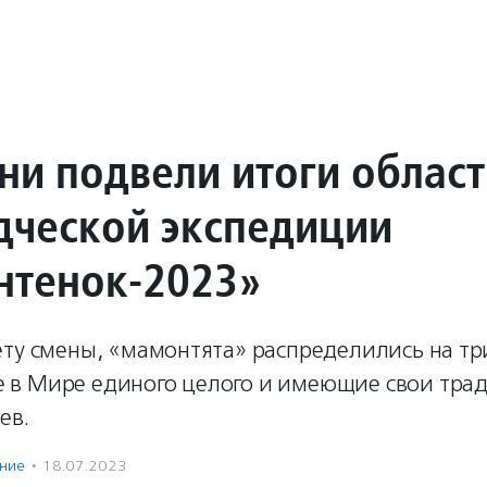
ни подвели итоги облас
дческой экспедиции
тенок-2023»
ету смены, «мамонтята» распределились на тр
в Мире единого целого и имеющие свои тра
ев.
ение
·
18.07.2023