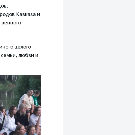
ов,
ародов Кавказа и
твенного
ного целого
 семьи, любви и