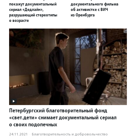
покажут документальный
документального фильма
сериал «Дедлайн»,
об активистке с ВИЧ
разрушающий стереотипы
из Оренбурга
о возрасте
Петербургский благотворительный фонд
«свет.дети» снимает документальный сериал
о своих подопечных
24.11.2021
·
Благотвори­тель­ность и доброволь­чест­во