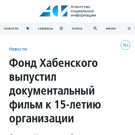
Перейти
к
содержанию
новости
сервисы
поиск
меню
18+
Новости
Фонд Хабенского
выпустил
документальный
фильм к 15-летию
организации