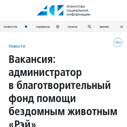
Перейти
к
содержанию
новости
сервисы
поиск
меню
18+
Новости
Вакансия:
администратор
в благотворительный
фонд помощи
бездомным животным
«Рэй»