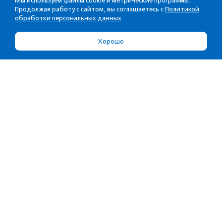
Мы используем файлы cookie и метрические программы.
Продолжая работу с сайтом, вы соглашаетесь с
Политикой
обработки персональных данных
Хорошо