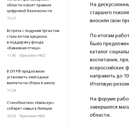
На дискуссионн
области освоят правила
цифровой безопасности
старшего поколе
13:27
вносили свои пр
Встреча с Андреем Ургантом
По итогам рабо
стала лотом аукциона
в поддержку фонда
было предложен
«Бумажная птица»
каталог социал
11:45
·
Прислано НКО
воспитания, пр
всероссийских 
В ОП РФ предложили
направить до 10
установить ежегодные
выплаты на сборы в школу
Итоговую резол
11:24
На форуме работ
Стихобиатлон «Км/вслух»
завершился мас
соберет семьи в Липецке
области.
10:32
·
Прислано НКО