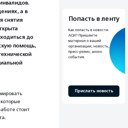
инвалидов.
ениях, а в
Попасть в ленту
я снятия
ткрыта
Как попасть в новости
АСИ? Пришлите
аходиться до
материал о вашей
нскую помощь,
организации, новость,
пресс-релиз, анонс
технической
события.
циальной
Прислать новость
рмировать
 которые
работе стоит
та.