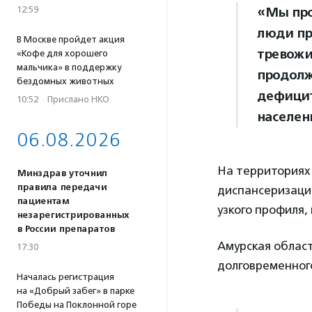
12:59
«Мы про
люди пр
В Москве пройдет акция
тревожи
«Кофе для хорошего
мальчика» в поддержку
продолж
бездомных животных
дефицит
10:52
·
Прислано НКО
населен
06.08.2026
На территориях
Минздрав уточнил
правила передачи
диспансеризация
пациентам
узкого профиля,
незарегистрированных
в России препаратов
Амурская област
17:30
долговременног
Началась регистрация
на «Добрый забег» в парке
Победы на Поклонной горе