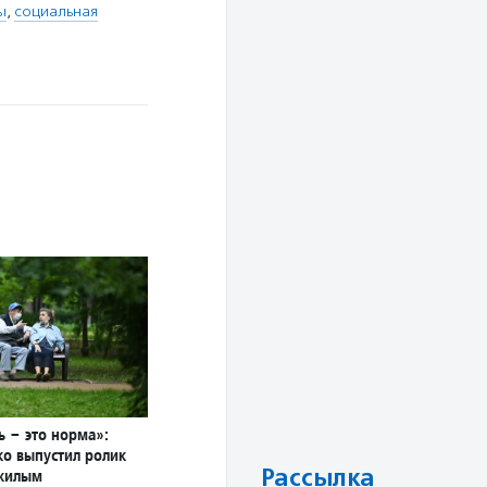
ы
,
социальная
ь – это норма»:
о выпустил ролик
Рассылка
жилым