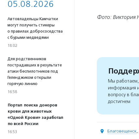
05.08.2026
Фото: Виктория 
Автовладельцы Камчатки
могут получить стикеры
о правилах добрососедства
с бурыми медведями
18:02
Для родственников
пострадавших в результате
Поддерж
атаки беспилотников под
Геленджиком открыли
Мы работаем, 
горячую линию
информация и
16:58
вопросу в бла
достигнем
Портал поиска доноров
крови для животных
«Одной Крови» заработал
по всей России
Благовещенск
,
16:53