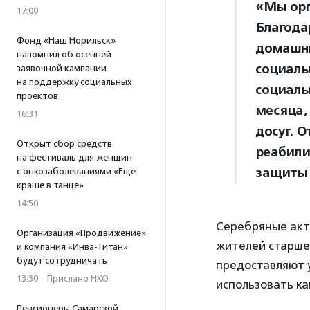
«Мы орг
17:00
Благода
Фонд «Наш Норильск»
домашни
напомнил об осенней
социаль
заявочной кампании
на поддержку социальных
социаль
проектов
месяца,
16:31
досуг. 
Открыт сбор средств
реабили
на фестиваль для женщин
защиты 
с онкозаболеваниями «Еще
краше в танце»
14:50
Серебряные акт
Организация «Продвижение»
жителей старшег
и компания «Инва-Титан»
будут сотрудничать
предоставляют у
13:30
·
Прислано НКО
использовать ка
Пенсионеры Самарской