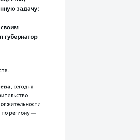
нную задачу:
 своим
л губернатор
ств.
ьева
, сегодня
вительство
одолжительности
а по региону —