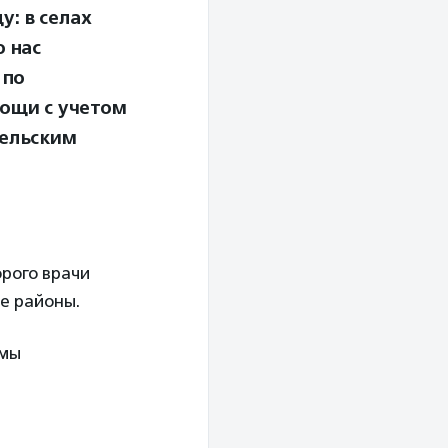
: в селах
о нас
 по
ощи с учетом
сельским
орого врачи
ые районы.
емы