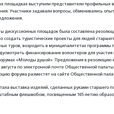
ых площадках выступили представители профильных 
ния. Участники задавали вопросы, обменивались опы
едложения.
ты дискуссионных площадок была составлена резолюц
о создать туристические проекты для людей старшего
ьных туров, возродить в муниципалитетах программы 
едусмотреть финансирование волонтеров для участия 
форумах «Молоды душой». Предложения в резолюцию
 августа по электронной почте Общественной палаты
юцию форума разместят на сайте Общественной пала
ала выставка изделий, сделанных руками старшего п
штабным флешмобом, посвященным 165-летию образо