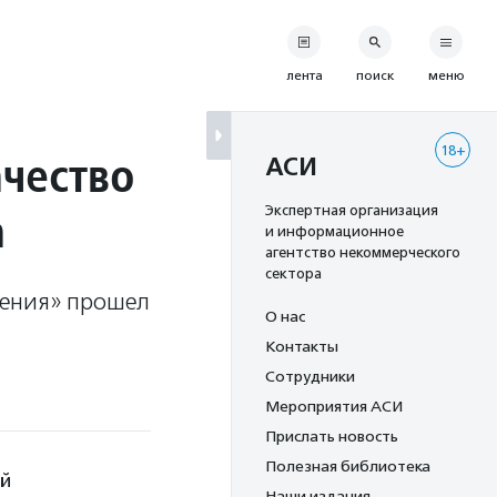
лента
поиск
меню
18+
ачество
АСИ
а
Экспертная организация
и информационное
агентство некоммерческого
сектора
ления» прошел
О нас
Контакты
Сотрудники
Мероприятия АСИ
Прислать новость
Полезная библиотека
ей
Наши издания