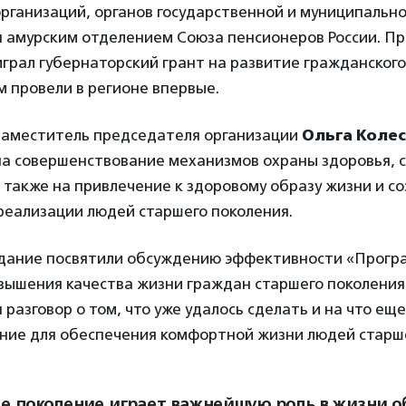
рганизаций, органов государственной и муниципально
н амурским отделением Союза пенсионеров России. П
грал губернаторский грант на развитие гражданског
 провели в регионе впервые.
 заместитель председателя организации
Ольга Коле
на совершенствование механизмов охраны здоровья, 
 также на привлечение к здоровому образу жизни и с
реализации людей старшего поколения.
дание посвятили обсуждению эффективности «Прогр
ышения качества жизни граждан старшего поколения 
я разговор о том, что уже удалось сделать и на что ещ
ние для обеспечения комфортной жизни людей старше
е поколение играет важнейшую роль в жизни о