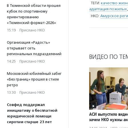
ТЕГИ:
качество жиз
В Тюменской области прошел
адаптация пожилых
кубок по спортивному
НКО:
Амурское рег
ориентированию
«Тюменский формат-2026»
15:19
·
Прислано НКО
Организация «Радость»
открывает сеть
региональных подразделений
ВИДЕО ПО ТЕ
14:25
·
Прислано НКО
Московский юбилейный забег
«Без границ» прошел в стиле
ретро
13:30
·
Прислано НКО
Совфед поддержал
инициативу о бесплатной
АСИ выпустило виде
юридической помощи
зачем НКО нужны ан
сиротам старше 23 лет