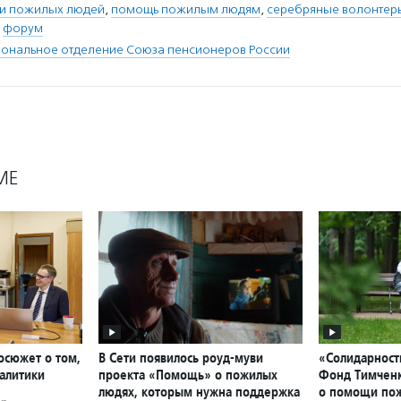
ни пожилых людей
,
помощь пожилым людям
,
серебряные волонтер
,
форум
иональное отделение Союза пенсионеров России
МЕ
осюжет о том,
В Сети появилось роуд-муви
«Солидарност
алитики
проекта «Помощь» о пожилых
Фонд Тимченк
людях, которым нужна поддержка
о помощи по