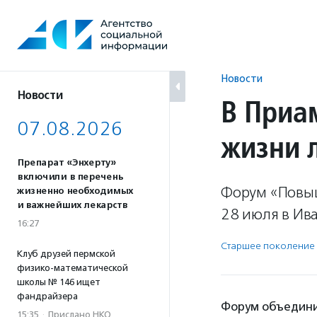
Перейти
к
содержанию
Новости
Новости
В Приа
07.08.2026
жизни 
Препарат «Энхерту»
включили в перечень
Форум «Повыш
жизненно необходимых
и важнейших лекарств
28 июля в Ива
16:27
Старшее поколение
Клуб друзей пермской
физико-математической
школы № 146 ищет
фандрайзера
Форум объедини
15:35
·
Прислано НКО