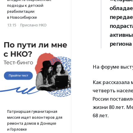
подходы к детской
обладае
реабилитации
передае
в Новосибирске
подраст
13:15
·
Прислано НКО
активны
региона
На форуме выст
Как рассказала
четверть населе
России поставил
жизни 80 лет. Ме
Патриаршая гуманитарная
68 лет.
миссия ищет волонтеров для
ремонта домов в Донецке
и Горловке