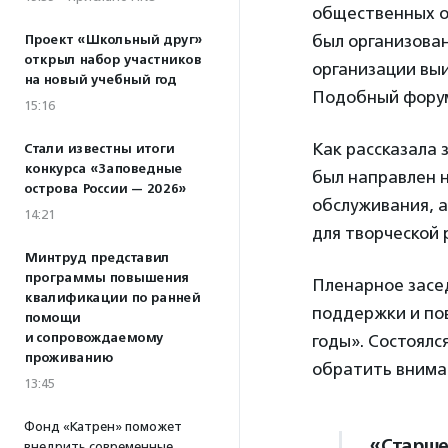
общественных о
был организова
Проект «Школьный друг»
открыл набор участников
организации выи
на новый учебный год
Подобный форум
15:16
Как рассказала
Стали известны итоги
конкурса «Заповедные
был направлен 
острова России — 2026»
обслуживания, а
14:21
для творческой 
Минтруд представил
программы повышения
Пленарное засе
квалификации по ранней
поддержки и пов
помощи
и сопровождаемому
годы». Состоялс
проживанию
обратить внима
13:45
Фонд «Катрен» поможет
«Старше
внедрить современные