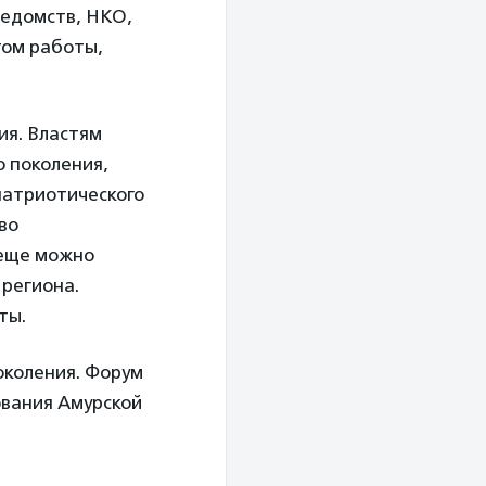
ведомств, НКО,
том работы,
ия. Властям
 поколения,
патриотического
во
 еще можно
 региона.
ты.
околения. Форум
вания Амурской