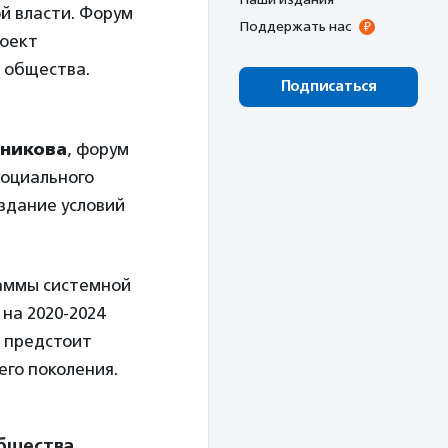
й власти. Форум
Поддержать нас
роект
о общества.
Подписаться
сникова
, форум
социального
оздание условий
аммы системной
на 2020-2024
е предстоит
го поколения.
бщества,