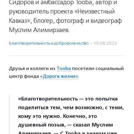
Сидоров и амбассадор Tooba, автор и
руководитель проекта «Неизвестный
Кавказ», блогер, фотограф и видеограф
Муслим Алимирзаев.
Благотвори­тель­ность и доброволь­чест­во
·
10.08.2023
Друзья и коллеги из
Tooba
посетили социальный
центр фонда
«Дорога жизни»
.
«Благотворительность — это попытка
поделиться тем, чем возможно, с теми,
кому это нужно. Конечно, это
душевный позыв, — сказал Муслим
Алимирзаев. — С Tooba я знаком уже