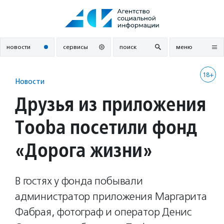
Перейти
к
содержанию
новости
сервисы
поиск
меню
18+
Новости
Друзья из приложения
Tooba посетили фонд
«Дорога жизни»
В гостях у фонда побывали
администратор приложения Маргарита
Фабрая, фотограф и оператор Денис