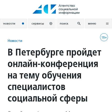
Перейти
к
содержанию
новости
сервисы
поиск
меню
18+
Новости
В Петербурге пройдет
онлайн-конференция
на тему обучения
специалистов
социальной сферы