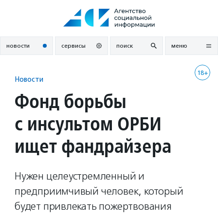
Перейти
к
содержанию
новости
сервисы
поиск
меню
18+
Новости
Фонд борьбы
с инсультом ОРБИ
ищет фандрайзера
Нужен целеустремленный и
предприимчивый человек, который
будет привлекать пожертвования