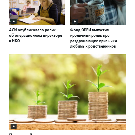
АСИ опубликовало ролик
Фонд ОРБИ выпустил
об операционном директоре
ироничный ролик про
в НКО
раздражающие привычки
любимых родственников