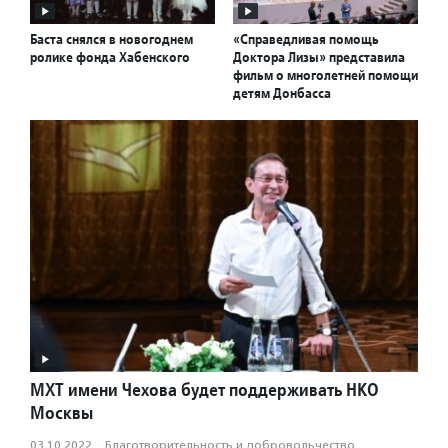
Баста снялся в новогоднем
«Справедливая помощь
ролике фонда Хабенского
Доктора Лизы» представила
фильм о многолетней помощи
детям Донбасса
МХТ имени Чехова будет поддерживать НКО
Москвы
03.10.2022
·
Благотвори­тель­ность и доброволь­чест­во