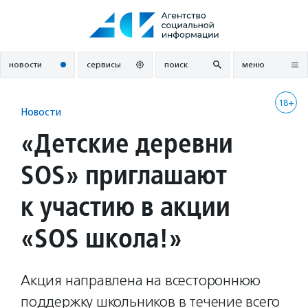
Перейти
к
содержанию
новости
сервисы
поиск
меню
18+
Новости
«Детские деревни
SOS» приглашают
к участию в акции
«SOS школа!»
Акция направлена на всестороннюю
поддержку школьников в течение всего