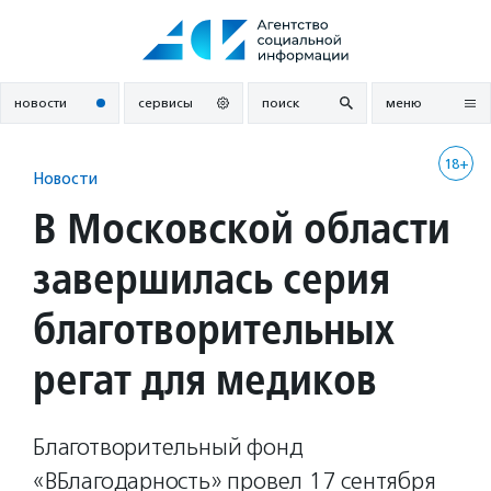
Перейти
к
содержанию
новости
сервисы
поиск
меню
18+
Новости
В Московской области
завершилась серия
благотворительных
регат для медиков
Благотворительный фонд
«ВБлагодарность» провел 17 сентября