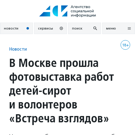
Перейти
к
содержанию
новости
сервисы
поиск
меню
18+
Новости
В Москве прошла
фотовыставка работ
детей-сирот
и волонтеров
«Встреча взглядов»