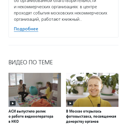
об организованной благотворительности
деятел
и некоммерческих организациях: в центре
в пери
проходят события московских некоммерческих
практи
организаций, работают книжный…
Подро
Подробнее
ВИДЕО ПО ТЕМЕ
АСИ выпустило ролик
В Москве открылась
о работе видеооператора
фотовыставка, посвященная
в НКО
донорству органов