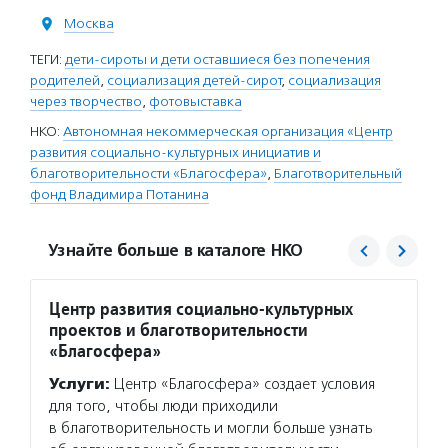
Москва
ТЕГИ:
дети-сироты и дети оставшиеся без попечения
родителей
,
социализация детей-сирот
,
социализация
через творчество
,
фотовыставка
НКО:
Автономная некоммерческая организация «Центр
развития социально-культурных инициатив и
благотворительности «Благосфера»
,
Благотворительный
фонд Владимира Потанина
Узнайте больше в каталоге НКО
Центр развития социально-культурных
Благо
проектов и благотворительности
Потан
«Благосфера»
Услуг
Услуги:
Центр «Благосфера» создает условия
Потани
для того, чтобы люди приходили
эндаум
в благотворительность и могли больше узнать
компет