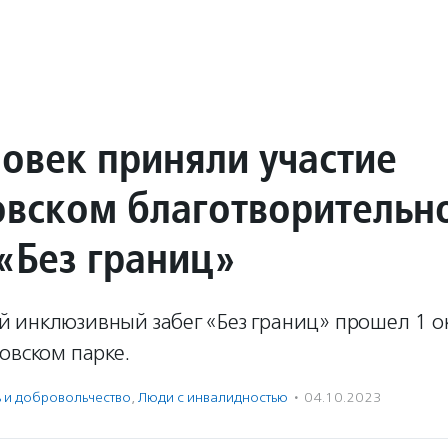
ловек приняли участие
овском благотворительн
 «Без границ»
 инклюзивный забег «Без границ» прошел 1 о
овском парке.
ь и доброволь­чест­во
,
Люди с инвалидностью
·
04.10.2023