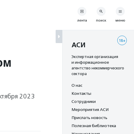
лента
поиск
меню
18+
АСИ
ом
Экспертная организация
и информационное
агентство некоммерческого
сектора
О нас
Контакты
ктября 2023
Сотрудники
Мероприятия АСИ
Прислать новость
Полезная библиотека
Наши издания