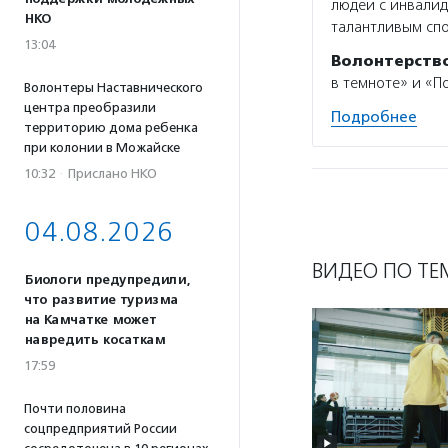
людей с инвалид
НКО
талантливым спо
13:04
Волонтерств
в темноте» и «П
Волонтеры Наставнического
центра преобразили
Подробнее
территорию дома ребенка
при колонии в Можайске
10:32
·
Прислано НКО
04.08.2026
ВИДЕО ПО ТЕ
Биологи предупредили,
что развитие туризма
на Камчатке может
навредить косаткам
17:59
Почти половина
соцпредприятий России