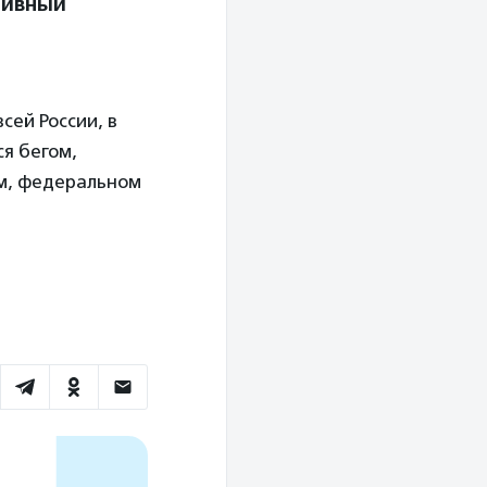
тивный
сей России, в
я бегом,
ом, федеральном