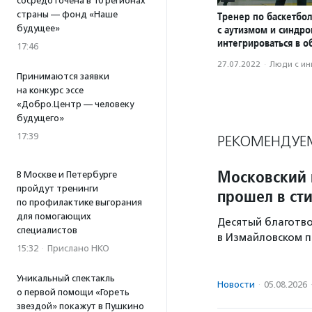
сосредоточена в 10 регионах
страны — фонд «Наше
Тренер по баскетбол
будущее»
с аутизмом и синдр
интегрироваться в о
17:46
27.07.2022
·
Люди с и
Принимаются заявки
на конкурс эссе
«Добро.Центр — человеку
будущего»
17:39
РЕКОМЕНДУЕ
Московский 
В Москве и Петербурге
пройдут тренинги
прошел в ст
по профилактике выгорания
для помогающих
Десятый благотво
специалистов
в Измайловском п
15:32
·
Прислано НКО
Уникальный спектакль
Новости
·
05.08.2026
о первой помощи «Гореть
звездой» покажут в Пушкино