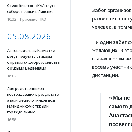
Стихобиатлон «Км/вслух»
Забег организов
соберет семьи в Липецке
развивает досту
10:32
·
Прислано НКО
человек, в том ч
05.08.2026
Ни один забег ф
желающих. В это
Автовладельцы Камчатки
могут получить стикеры
глазах в роли не
о правилах добрососедства
восемь участник
с бурыми медведями
дистанции.
18:02
Для родственников
пострадавших в результате
«Мы не 
атаки беспилотников под
самого 
Геленджиком открыли
горячую линию
Анастас
16:58
провест