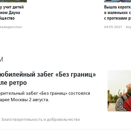
у учит детей
Вышла корот
омом Дауна
о маленьких 
бщество
с протезами р
нвалидностью
04.05.2021
·
Ко
М
юбилейный забег «Без границ»
иле ретро
рительный забег «Без границ» состоялся
арке Москвы 2 августа.
·
Благотвори­тель­ность и доброволь­чест­во