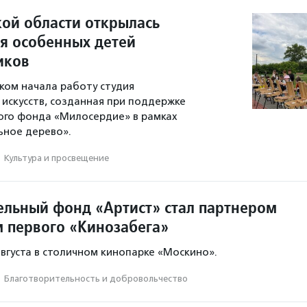
кой области открылась
ля особенных детей
иков
ском начала работу студия
искусств, созданная при поддержке
ого фонда «Милосердие» в рамках
ьное дерево».
·
Культура и просвещение
ельный фонд «Артист» стал партнером
м первого «Кинозабега»
августа в столичном кинопарке «Москино».
·
Благотвори­тель­ность и доброволь­чест­во