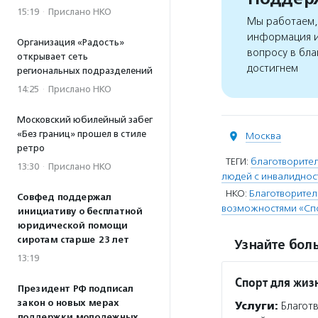
15:19
·
Прислано НКО
Мы работаем, 
информация и
Организация «Радость»
вопросу в бла
открывает сеть
достигнем
региональных подразделений
14:25
·
Прислано НКО
Московский юбилейный забег
«Без границ» прошел в стиле
Москва
ретро
ТЕГИ:
благотворител
13:30
·
Прислано НКО
людей с инвалиднос
НКО:
Благотворител
Совфед поддержал
возможностями «Спо
инициативу о бесплатной
юридической помощи
сиротам старше 23 лет
Узнайте боль
13:19
Спорт для жиз
Президент РФ подписал
закон о новых мерах
Услуги:
Благотв
поддержки молодежных