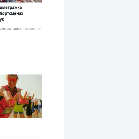
кометражка
спортсменах
ук
рпоративная ответственность