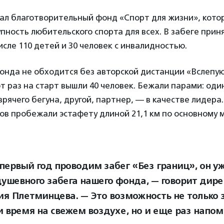
ал благотворительный фонд «Спорт для жизни», кото
пность любительского спорта для всех. В забеге приня
исле 110 детей и 30 человек с инвалидностью.
онда не обходится без авторской дистанции «Вслепую»
т раз на старт вышли 40 человек. Бежали парами: оди
зрячего бегуна, другой, партнер, — в качестве лидера.
ов пробежали эстафету длиной 21,1 км по основному
первый год проводим забег «Без границ», он у
душевного забега нашего фонда, — говорит дир
ия Плетминцева. — Это возможность не только 
и время на свежем воздухе, но и еще раз напо