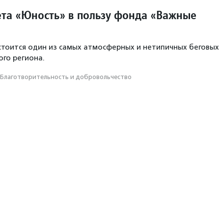
ета «Юность» в пользу фонда «Важные
стоится один из самых атмосферных и нетипичных беговых
ого региона.
Благотвори­тель­ность и доброволь­чест­во