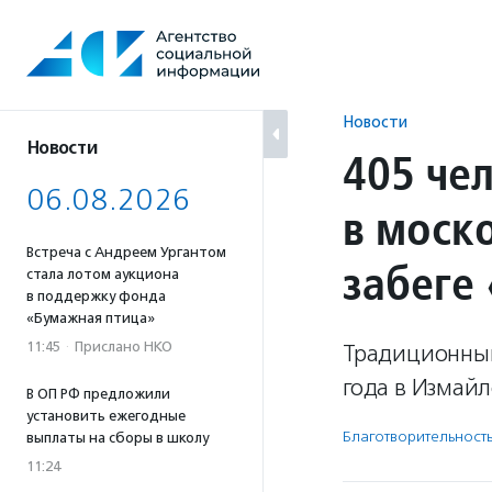
Перейти
к
содержанию
Новости
Новости
405 че
06.08.2026
в моск
Встреча с Андреем Ургантом
забеге
стала лотом аукциона
в поддержку фонда
«Бумажная птица»
11:45
·
Прислано НКО
Традиционный
года в Измайл
В ОП РФ предложили
установить ежегодные
Благотвори­тель­ност
выплаты на сборы в школу
11:24