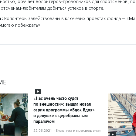
ностью, обучает волонтеров-проводников для спортсменов, по
ртсменам-любителям добиться успехов в спорте.
о:
Волонтеры задействованы в ключевых проектах фонда — «М
омогаю побеждать».
МЕ
«Нас очень часто судят
по внешности»: вышла новая
серия программы «Вдох Вдох»
о девушке с церебральным
параличом
22.06.2021
·
Культура и просвещение