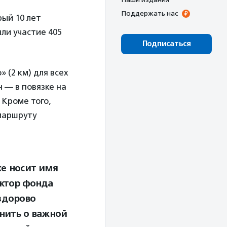
Поддержать нас
рый 10 лет
ли участие 405
Подписаться
 (2 км) для всех
н — в повязке на
 Кроме того,
 маршруту
же носит имя
ектор фонда
здорово
мнить о важной