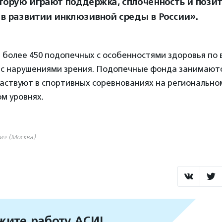
оторую играют поддержка, сплоченность и пози
 в развитии инклюзивной среды в России».
 более 450 подопечных с особенностями здоровья по в
— с нарушениями зрения. Подопечные фонда занимаютс
частвуют в спортивных соревнованиях на региональн
м уровнях.
ни» (Москва)
ите работу АСИ!