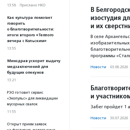
13:58
·
Прислано НКО
В Белгородс
изостудия д
Как культура помогает
и их сверстн
говорить
о благотворительности:
итоги второго «Теплого
В селе Архангель
вечера с Кольским»
изобразительных 
13:55
благотворительн
программы «Стал
Минздрав ускорит выдачу
медзаключений для
Новости
·
03.08.2026
будущих опекунов
13:21
Благотворит
РЭО готовит сервис
и участнико
«Экопульс» для ликвидации
мусорных свалок
Забег пройдет 1 
11:55
Новости
·
30.07.2026
Открыт прием заявок
на фестиваль малого кино