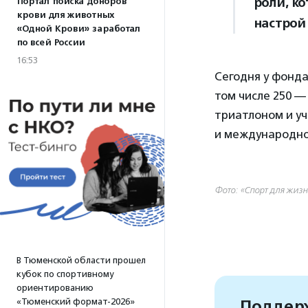
роли, к
Портал поиска доноров
крови для животных
настрой
«Одной Крови» заработал
по всей России
16:53
Сегодня у фонда
том числе 250 
триатлоном и у
и международно
Фото: «Спорт для жиз
В Тюменской области прошел
кубок по спортивному
ориентированию
Поддерж
«Тюменский формат-2026»