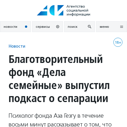
Перейти
к
содержанию
новости
сервисы
поиск
меню
18+
Новости
Благотворительный
фонд «Дела
семейные» выпустил
подкаст о сепарации
Психолог фонда Аза Гезгу в течение
восьми минут рассказывает о том, что