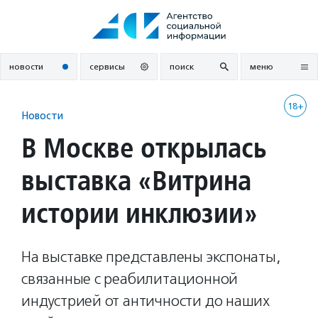
Перейти
к
содержанию
новости
сервисы
поиск
меню
18+
Новости
В Москве открылась
выставка «Витрина
истории инклюзии»
На выставке представлены экспонаты,
связанные с реабилитационной
индустрией от античности до наших