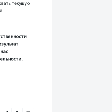
овать текущую
и
тственности
езультат
 нас
ельности.