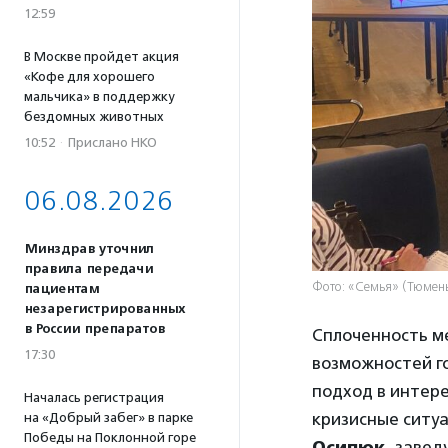
12:59
В Москве пройдет акция
«Кофе для хорошего
мальчика» в поддержку
бездомных животных
10:52
·
Прислано НКО
06.08.2026
Минздрав уточнил
правила передачи
Фото: «Семья» (Тюмен
пациентам
незарегистрированных
в России препаратов
Сплоченность м
17:30
возможностей г
подход в интер
Началась регистрация
кризисные ситуа
на «Добрый забег» в парке
Победы на Поклонной горе
Осипюк,
заведу