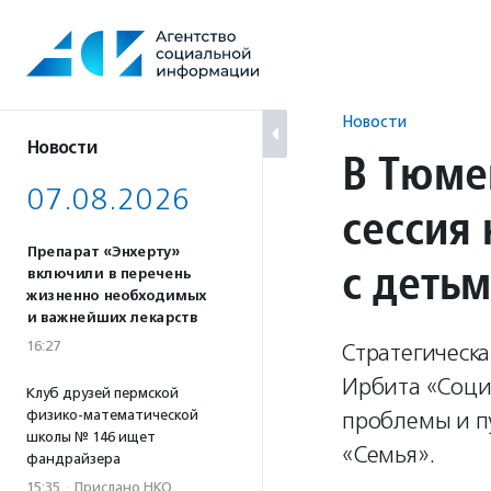
Перейти
к
содержанию
Новости
Новости
В Тюме
07.08.2026
сессия
Препарат «Энхерту»
с деть
включили в перечень
жизненно необходимых
и важнейших лекарств
16:27
Стратегическ
Ирбита «Соци
Клуб друзей пермской
физико-математической
проблемы и п
школы № 146 ищет
«Семья».
фандрайзера
15:35
·
Прислано НКО