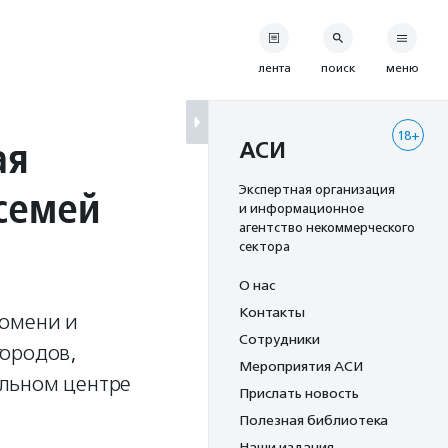
лента
поиск
меню
18+
ая
АСИ
семей
Экспертная организация
и информационное
агентство некоммерческого
сектора
О нас
Контакты
Тюмени и
Сотрудники
городов,
Мероприятия АСИ
альном центре
Прислать новость
Полезная библиотека
Наши издания