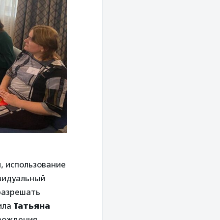
, использование
видуальный
разрешать
вила
Татьяна
вождения,