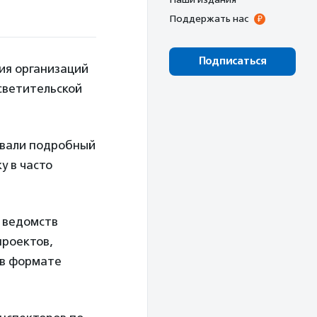
Поддержать нас
Подписаться
ия организаций
светительской
овали подробный
у в часто
и ведомств
проектов,
 в формате