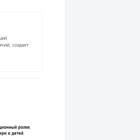
щей
тий, создает
ционный ролик
ери и детей