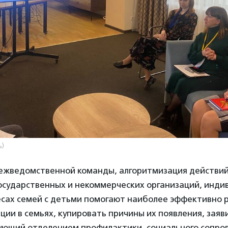
ь)
ежведомственной команды, алгоритмизация действий
осударственных и некоммерческих организаций, инди
есах семей с детьми помогают наиболее эффективно 
ции в семьях, купировать причины их появления, зая
ющий отделением профилактики, социального сопро