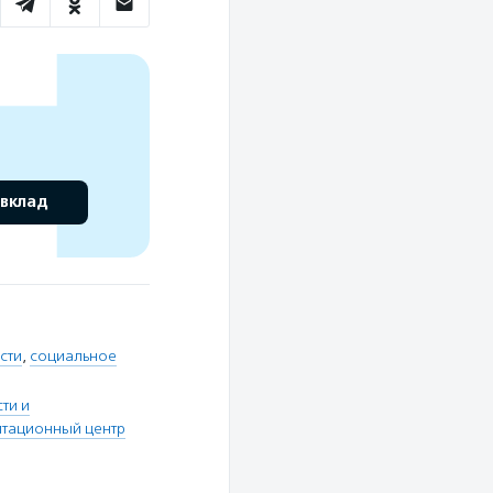
 вклад
сти
,
социальное
ти и
итационный центр