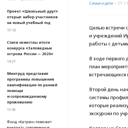
Семья и дети
·
27.1
Проект «Школьный друг»
открыл набор участников
на новый учебный год
Целью встречи 
15:16
и учреждений И
Стали известны итоги
работы с детьм
конкурса «Заповедные
острова России — 2026»
В ходе первого
14:21
план мероприяти
Минтруд представил
встречающихся 
программы повышения
квалификации по ранней
Второй день нач
помощи
и сопровождаемому
системы профил
проживанию
которые реализу
13:45
экскурсии по уч
Фонд «Катрен» поможет
внедрить современные