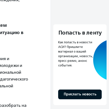
жем
Попасть в ленту
ситуацию в
Как попасть в новости
АСИ? Пришлите
материал о вашей
организации, новость,
ния и
пресс-релиз, анонс
молодежи и
события.
гиональной
едагогического
альной
Прислать новость
 разобрать на