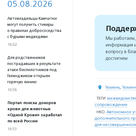
05.08.2026
Автовладельцы Камчатки
могут получить стикеры
Поддерж
о правилах добрососедства
с бурыми медведями
Мы работаем, 
18:02
информация и
вопросу в бла
Для родственников
достигнем
пострадавших в результате
атаки беспилотников под
Геленджиком открыли
горячую линию
Тюмень
,
Тюменс
16:58
ТЕГИ:
межведомстве
Портал поиска доноров
сопровождение
крови для животных
НКО:
Автономное у
«Одной Крови» заработал
дополнительного п
по всей России
для несовершенноле
16:53