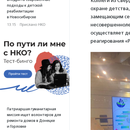
Коллеги из Свер
подходы к детской
охране детства
реабилитации
замещающим сем
в Новосибирске
несовершенноле
13:15
·
Прислано НКО
осуществляет д
реагирования «Р
Патриаршая гуманитарная
миссия ищет волонтеров для
ремонта домов в Донецке
и Горловке