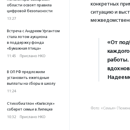
конкретных при
области освоят правила
цифровой безопасности
ситуацию и выс
13:27
межведомственн
Встреча с Андреем Ургантом
стала лотом аукциона
«От под
в поддержку фонда
«Бумажная птица»
каждого
11:45
·
Прислано НКО
работы.
вдохнов
В ОП РФ предложили
Надеемс
установить ежегодные
выплаты на сборы в школу
11:24
Стихобиатлон «Км/вслух»
Фото: «Семья» (Тюмен
соберет семьи в Липецке
10:32
·
Прислано НКО