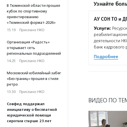
Узнайте боль
В Тюменской области прошел
кубок по спортивному
ориентированию
АУ СОН ТО и Д
«Тюменский формат-2026»
Услуги:
Ресурсн
15:19
·
Прислано НКО
реабилитационно
деятельности НК
Организация «Радость»
банк кадрового 
открывает сеть
региональных подразделений
Подробнее
14:25
·
Прислано НКО
Московский юбилейный забег
«Без границ» прошел в стиле
ретро
13:30
·
Прислано НКО
ВИДЕО ПО ТЕ
Совфед поддержал
инициативу о бесплатной
юридической помощи
сиротам старше 23 лет