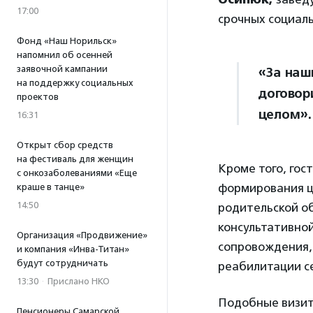
17:00
срочных социаль
Фонд «Наш Норильск»
напомнил об осенней
заявочной кампании
«За наш
на поддержку социальных
договор
проектов
целом».
16:31
Открыт сбор средств
на фестиваль для женщин
Кроме того, гос
с онкозаболеваниями «Еще
формирования ц
краше в танце»
14:50
родительской 
консультативно
Организация «Продвижение»
сопровождения,
и компания «Инва-Титан»
будут сотрудничать
реабилитации с
13:30
·
Прислано НКО
Подобные визиты
Пенсионеры Самарской