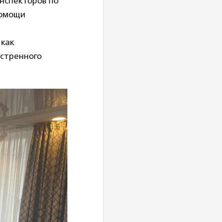
инспекторов по
помощи
 как
кстренного