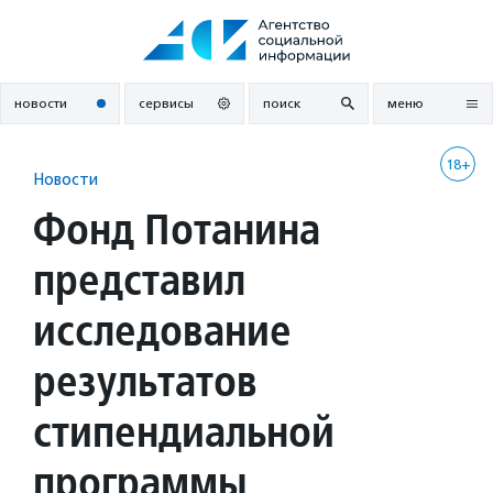
Перейти
к
содержанию
новости
сервисы
поиск
меню
18+
Новости
Фонд Потанина
представил
исследование
результатов
стипендиальной
программы