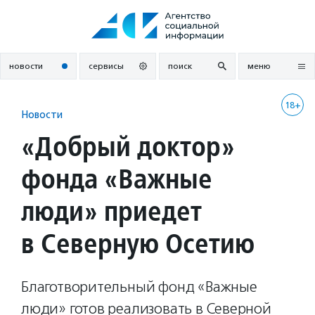
Перейти
к
содержанию
новости
сервисы
поиск
меню
18+
Новости
«Добрый доктор»
фонда «Важные
люди» приедет
в Северную Осетию
Благотворительный фонд «Важные
люди» готов реализовать в Северной