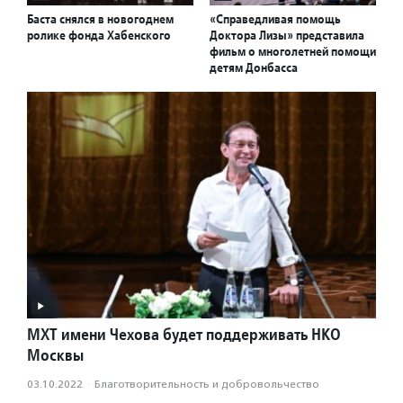
Баста снялся в новогоднем
«Справедливая помощь
ролике фонда Хабенского
Доктора Лизы» представила
фильм о многолетней помощи
детям Донбасса
МХТ имени Чехова будет поддерживать НКО
Москвы
03.10.2022
·
Благотвори­тель­ность и доброволь­чест­во