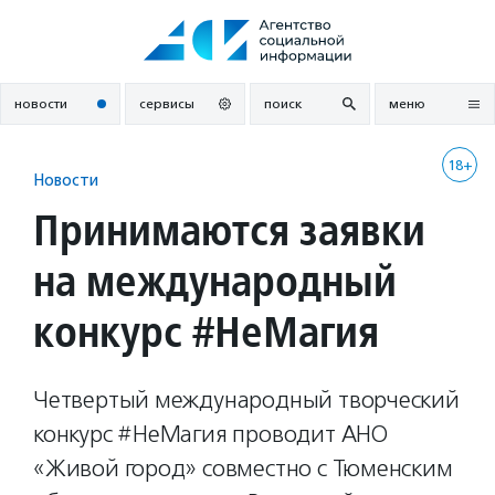
Перейти
к
содержанию
новости
сервисы
поиск
меню
18+
Новости
Принимаются заявки
на международный
конкурс #НеМагия
Четвертый международный творческий
конкурс #НеМагия проводит АНО
«Живой город» совместно с Тюменским