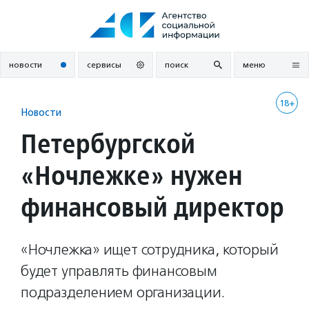
Перейти
к
содержанию
новости
сервисы
поиск
меню
18+
Новости
Петербургской
«Ночлежке» нужен
финансовый директор
«Ночлежка» ищет сотрудника, который
будет управлять финансовым
подразделением организации.