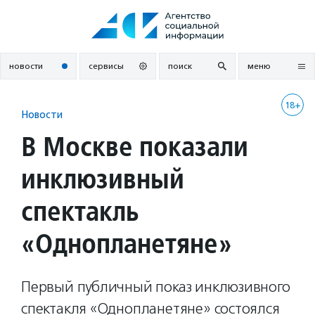
Перейти
к
содержанию
новости
сервисы
поиск
меню
18+
Новости
В Москве показали
инклюзивный
спектакль
«Однопланетяне»
Первый публичный показ инклюзивного
спектакля «Однопланетяне» состоялся