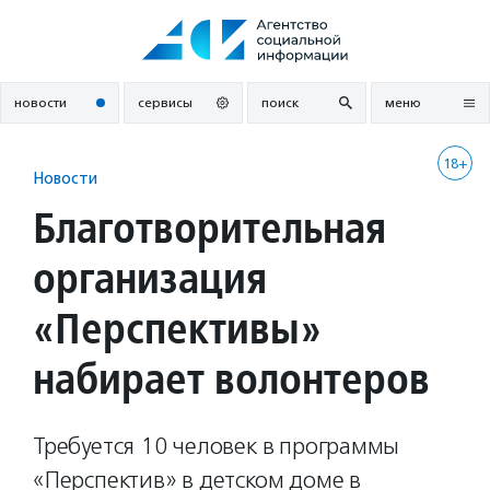
Перейти
к
содержанию
новости
сервисы
поиск
меню
18+
Новости
Благотворительная
организация
«Перспективы»
набирает волонтеров
Требуется 10 человек в программы
«Перспектив» в детском доме в