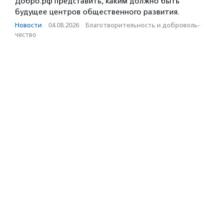
Добро.рф представить, каким должно быть
будущее центров общественного развития.
Новости
·
04.08.2026
·
Благотвори­тель­ность и доброволь­
чест­во