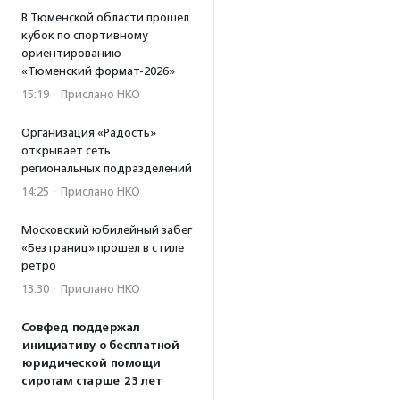
В Тюменской области прошел
кубок по спортивному
ориентированию
«Тюменский формат-2026»
15:19
·
Прислано НКО
Организация «Радость»
открывает сеть
региональных подразделений
14:25
·
Прислано НКО
Московский юбилейный забег
«Без границ» прошел в стиле
ретро
13:30
·
Прислано НКО
Совфед поддержал
инициативу о бесплатной
юридической помощи
сиротам старше 23 лет