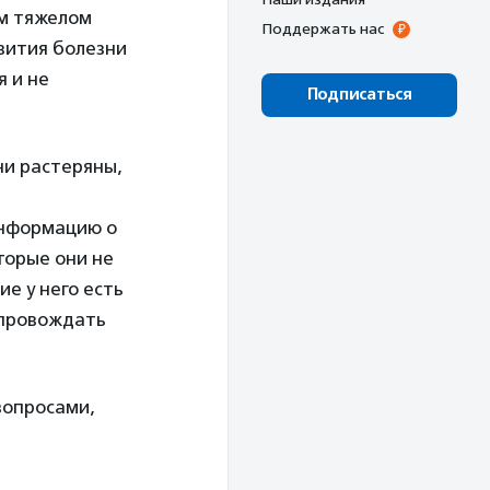
м тяжелом
Поддержать нас
вития болезни
я и не
Подписаться
ни растеряны,
информацию о
торые они не
е у него есть
опровождать
вопросами,