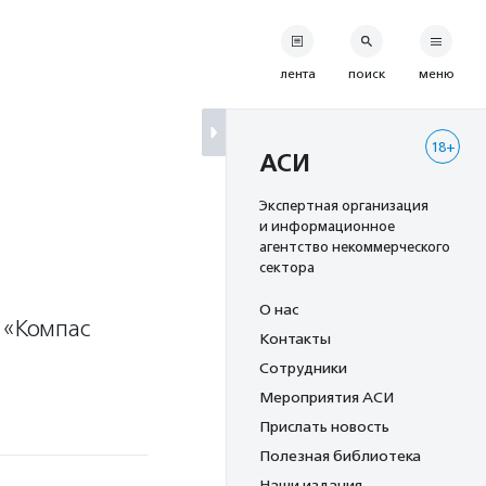
лента
поиск
меню
18+
АСИ
Экспертная организация
и информационное
агентство некоммерческого
сектора
О нас
 «Компас
Контакты
Сотрудники
Мероприятия АСИ
Прислать новость
Полезная библиотека
Наши издания