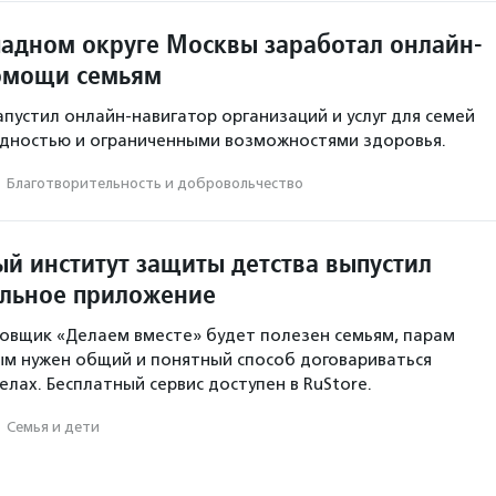
падном округе Москвы заработал онлайн-
омощи семьям
апустил онлайн-навигатор организаций и услуг для семей
идностью и ограниченными возможностями здоровья.
·
Благотвори­тель­ность и доброволь­чест­во
й институт защиты детства выпустил
льное приложение
овщик «Делаем вместе» будет полезен семьям, парам
ым нужен общий и понятный способ договариваться
лах. Бесплатный сервис доступен в RuStore.
·
Семья и дети