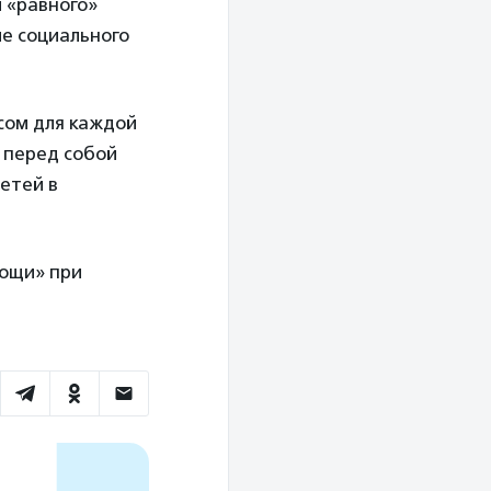
 «равного»
е социального
сом для каждой
 перед собой
етей в
мощи» при