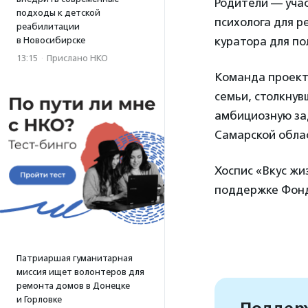
Родители — уча
подходы к детской
психолога для 
реабилитации
куратора для по
в Новосибирске
13:15
·
Прислано НКО
Команда проект
семьи, столкнув
амбициозную зад
Самарской обла
Хоспис «Вкус ж
поддержке Фонд
Патриаршая гуманитарная
миссия ищет волонтеров для
ремонта домов в Донецке
и Горловке