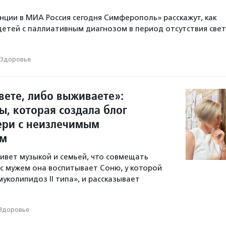
нции в МИА Россия сегодня Симферополь» расскажут, как
детей с паллиативным диагнозом в период отсутствия свет
Здоровье
вете, либо выживаете»:
ы, которая создала блог
ери с неизлечимым
ем
ивет музыкой и семьей, что совмещать
 с мужем она воспитывает Соню, у которой
уколипидоз II типа», и рассказывает
Здоровье