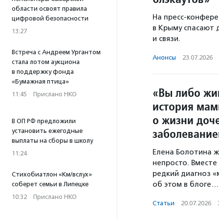
области освоят правила
На пресс-конфере
цифровой безопасности
в Крыму спасают 
13:27
и связи.
Встреча с Андреем Ургантом
Анонсы
·
23.07.2026
·
стала лотом аукциона
в поддержку фонда
«Бумажная птица»
«Вы либо жи
11:45
·
Прислано НКО
история мам
о жизни доч
В ОП РФ предложили
заболевани
установить ежегодные
выплаты на сборы в школу
Елена Болотина ж
11:24
непросто. Вместе
редкий диагноз «м
Стихобиатлон «Км/вслух»
об этом в блоге…
соберет семьи в Липецке
10:32
·
Прислано НКО
Статьи
·
20.07.2026
·