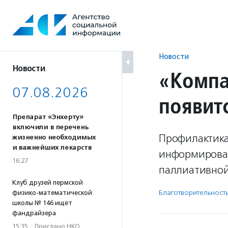
Перейти
к
содержанию
Новости
Новости
«Компа
07.08.2026
появит
Препарат «Энхерту»
включили в перечень
Профилактика 
жизненно необходимых
и важнейших лекарств
информированн
16:27
паллиативной
Клуб друзей пермской
Благотвори­тель­ност
физико-математической
школы № 146 ищет
фандрайзера
15:35
·
Прислано НКО