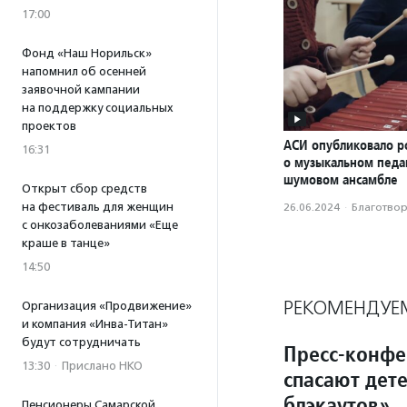
17:00
Фонд «Наш Норильск»
напомнил об осенней
заявочной кампании
на поддержку социальных
проектов
АСИ опубликовало р
16:31
о музыкальном педаг
шумовом ансамбле
Открыт сбор средств
на фестиваль для женщин
26.06.2024
·
Благотвори
с онкозаболеваниями «Еще
краше в танце»
14:50
РЕКОМЕНДУЕ
Организация «Продвижение»
и компания «Инва-Титан»
будут сотрудничать
Пресс-конфе
13:30
·
Прислано НКО
спасают дет
блэкаутов»
Пенсионеры Самарской