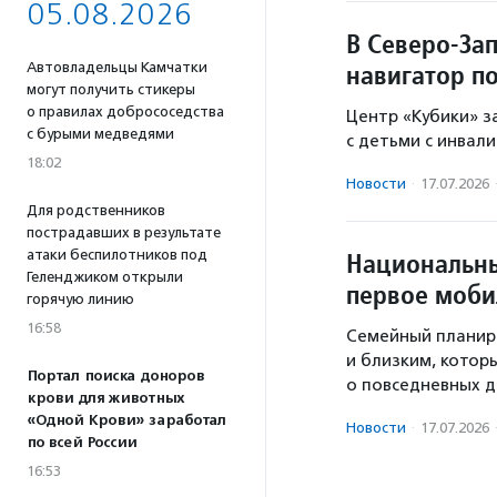
05.08.2026
В Северо-За
навигатор п
Автовладельцы Камчатки
могут получить стикеры
о правилах добрососедства
Центр «Кубики» з
с бурыми медведями
с детьми с инвал
18:02
Новости
·
17.07.2026
Для родственников
пострадавших в результате
атаки беспилотников под
Национальны
Геленджиком открыли
первое моби
горячую линию
16:58
Семейный планир
и близким, котор
Портал поиска доноров
о повседневных де
крови для животных
«Одной Крови» заработал
Новости
·
17.07.2026
по всей России
16:53