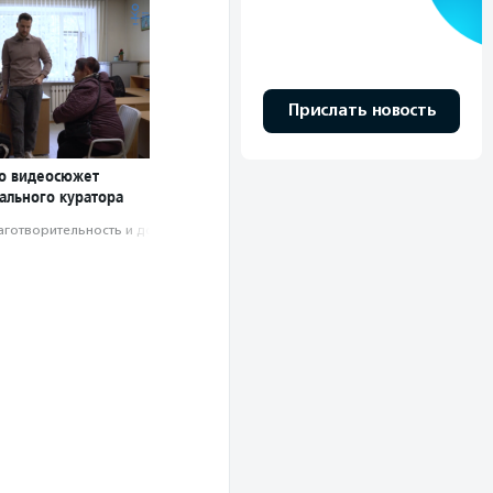
Прислать новость
о видеосюжет
ального куратора
аготвори­тель­ность и доброволь­чест­во