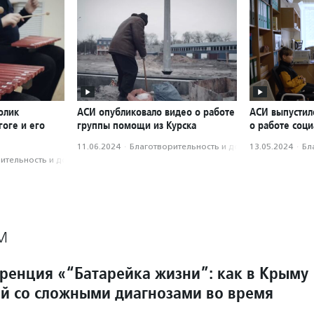
олик
АСИ опубликовало видео о работе
АСИ выпустил
оге и его
группы помощи из Курска
о работе соци
11.06.2024
·
Благотвори­тель­ность и доброволь­чест­во
13.05.2024
·
Бл
­тель­ность и доброволь­чест­во
М
ренция «“Батарейка жизни”: как в Крыму
ей со сложными диагнозами во время