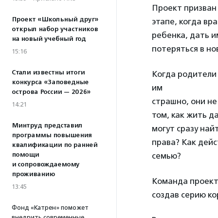
Проект призван
Проект «Школьный друг»
этапе, когда вр
открыл набор участников
ребенка, дать и
на новый учебный год
потеряться в но
15:16
Стали известны итоги
Когда родители 
конкурса «Заповедные
им
острова России — 2026»
страшно, они не
14:21
том, как жить д
Минтруд представил
могут сразу най
программы повышения
права? Как дейс
квалификации по ранней
помощи
семью?
и сопровождаемому
проживанию
Команда проект
13:45
создав серию ко
Фонд «Катрен» поможет
внедрить современные