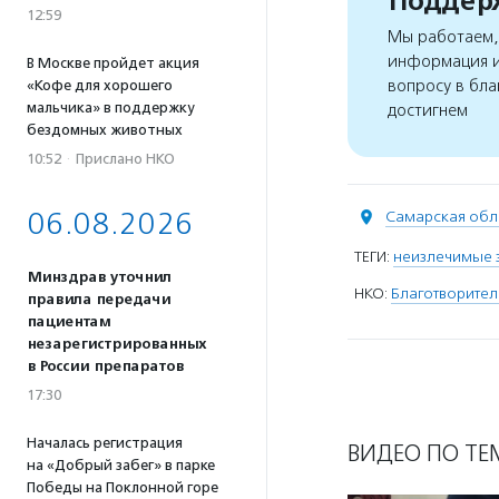
Поддерж
12:59
Мы работаем, 
информация и
В Москве пройдет акция
вопросу в бла
«Кофе для хорошего
мальчика» в поддержку
достигнем
бездомных животных
10:52
·
Прислано НКО
06.08.2026
Самарская обл
ТЕГИ:
неизлечимые 
Минздрав уточнил
НКО:
Благотворител
правила передачи
пациентам
незарегистрированных
в России препаратов
17:30
Началась регистрация
ВИДЕО ПО ТЕ
на «Добрый забег» в парке
Победы на Поклонной горе