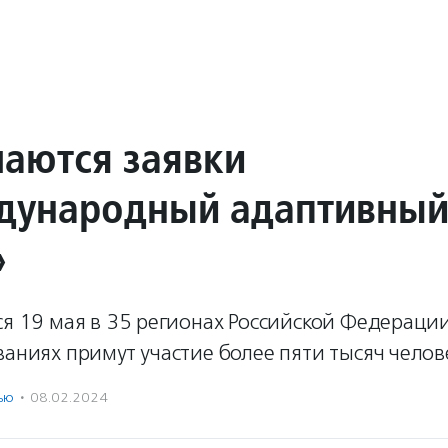
аются заявки
дународный адаптивны
»
ся 19 мая в 35 регионах Российской Федераци
ваниях примут участие более пяти тысяч челов
ью
·
08.02.2024