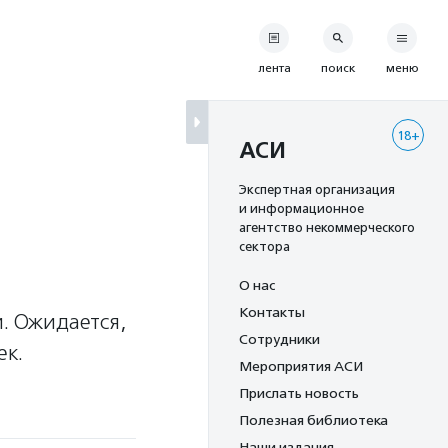
лента
поиск
меню
18+
АСИ
й
Экспертная организация
и информационное
агентство некоммерческого
сектора
О нас
Контакты
и. Ожидается,
Сотрудники
ек.
Мероприятия АСИ
Прислать новость
Полезная библиотека
Наши издания