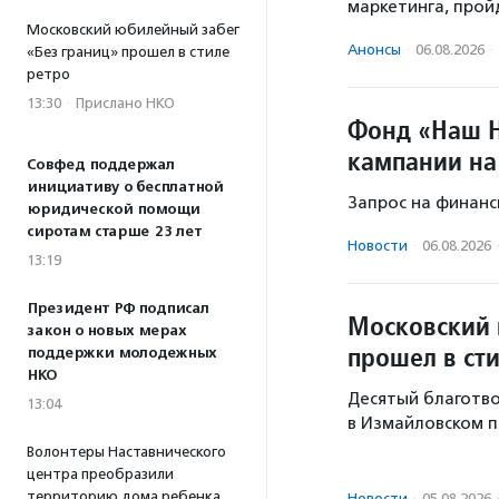
маркетинга, пройд
Московский юбилейный забег
Анонсы
·
06.08.2026
·
«Без границ» прошел в стиле
ретро
13:30
·
Прислано НКО
Фонд «Наш Н
кампании на
Совфед поддержал
инициативу о бесплатной
Запрос на финанс
юридической помощи
сиротам старше 23 лет
Новости
·
06.08.2026
13:19
Президент РФ подписал
Московский 
закон о новых мерах
прошел в ст
поддержки молодежных
НКО
Десятый благотво
13:04
в Измайловском п
Волонтеры Наставнического
центра преобразили
территорию дома ребенка
Новости
·
05.08.2026