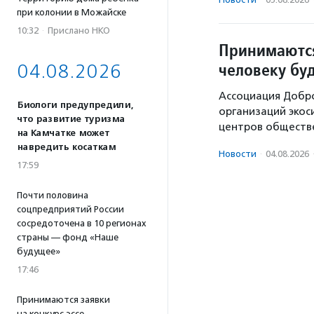
при колонии в Можайске
10:32
·
Прислано НКО
Принимаются
человеку бу
04.08.2026
Ассоциация Добр
Биологи предупредили,
организаций экос
что развитие туризма
центров обществе
на Камчатке может
навредить косаткам
Новости
·
04.08.2026
17:59
Почти половина
соцпредприятий России
сосредоточена в 10 регионах
страны — фонд «Наше
будущее»
17:46
Принимаются заявки
на конкурс эссе