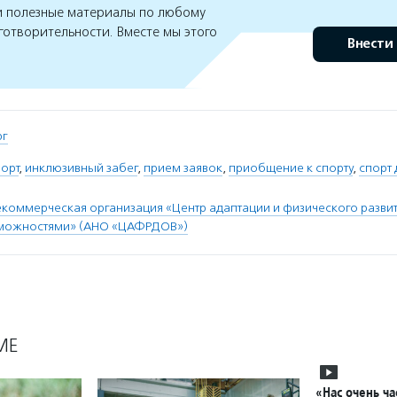
 полезные материалы по любому
готворительности. Вместе мы этого
Внести
рг
орт
,
инклюзивный забег
,
прием заявок
,
приобщение к спорту
,
спорт
коммерческая организация «Центр адаптации и физического развит
можностями» (АНО «ЦАФРДОВ»)
МЕ
«Нас очень ча