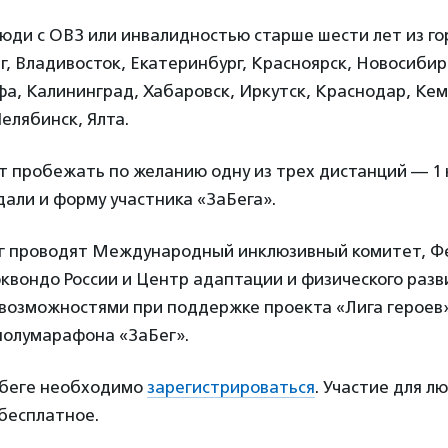
ди с ОВЗ или инвалидностью старше шести лет из го
, Владивосток, Екатеринбург, Красноярск, Новосибирс
фа, Калининград, Хабаровск, Иркутск, Краснодар, Кем
Челябинск, Ялта.
т пробежать по желанию одну из трех дистанций — 1 к
дали и форму участника «ЗаБега».
г проводят Международный инклюзивный комитет, Ф
квондо России и Центр адаптации и физического разв
возможностями при поддержке проекта «Лига героев»
полумарафона «ЗаБег».
забеге необходимо
зарегистрироваться
. Участие для л
бесплатное.