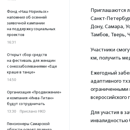
Приглашаются лю
Фонд «Наш Норильск»
напомнил об осенней
Санкт-Петербург
заявочной кампании
Дону, Самара, У
на поддержку социальных
Тамбов, Тверь, 
проектов
16:31
Участники смогу
Открыт сбор средств
км, получить ме
на фестиваль для женщин
с онкозаболеваниями «Еще
краше в танце»
Ежегодный забе
14:50
адаптивного тхэ
ограниченными 
Организация «Продвижение»
всероссийского 
и компания «Инва-Титан»
будут сотрудничать
13:30
·
Прислано НКО
Для участия в 
инвалидностью 
Пенсионеры Самарской
области освоят правила