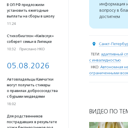
информация и
В ОП РФ предложили
вопросу в бла
установить ежегодные
выплаты на сборы в школу
достигнем
11:24
Стихобиатлон «Км/вслух»
соберет семьи в Липецке
Санкт-Петербу
10:32
·
Прислано НКО
ТЕГИ:
адаптивный сп
с инвалидностью
05.08.2026
НКО:
Автономная не
ограниченными воз
Автовладельцы Камчатки
могут получить стикеры
о правилах добрососедства
с бурыми медведями
18:02
ВИДЕО ПО ТЕ
Для родственников
пострадавших в результате
атаки беспилотников под