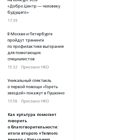
«Добро.Центр — человеку
будущего»
17:39
В Москве и Петербурге
пройдут тренинги
по профилактике выгорания
для помогающих
специалистов
15:32
·
Прислано НКО
Уникальный спектакль
о первой помощи «Гореть
звездой» покажут в Пушкино
13:58
·
Прислано НКО
Как культура помогает
говорить
о благотворительности:
итоги второго «Теплого
вечера с Кольским»