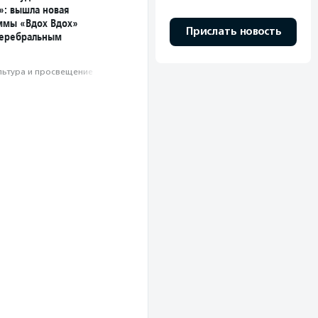
»: вышла новая
ммы «Вдох Вдох»
Прислать новость
церебральным
льтура и просвещение