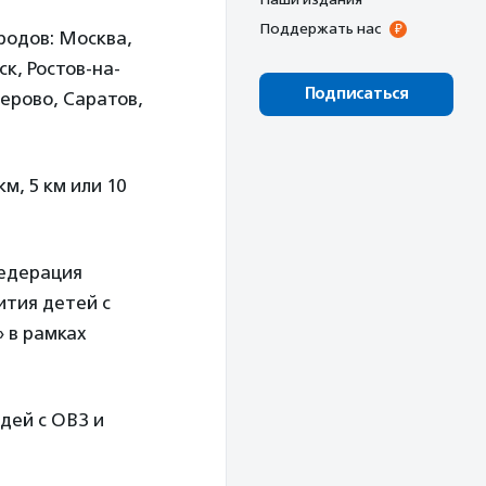
Поддержать нас
родов: Москва,
к, Ростов-на-
Подписаться
ерово, Саратов,
м, 5 км или 10
едерация
ития детей с
 в рамках
юдей с ОВЗ и