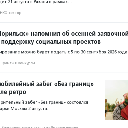
ет 21 августа в Рязани в рамках…
НКО-сектор
орильск» напомнил об осенней заявочно
 поддержку социальных проектов
ирование можно будет подать с 5 по 30 сентября 2026 года
·
Гранты и конкурсы
юбилейный забег «Без границ»
иле ретро
рительный забег «Без границ» состоялся
арке Москвы 2 августа.
·
Благотвори­тель­ность и доброволь­чест­во