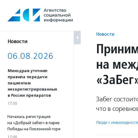
Перейти
к
содержанию
Новости
Новости
Приним
06.08.2026
на меж
Минздрав уточнил
«ЗаБег
правила передачи
пациентам
незарегистрированных
в России препаратов
Забег состоит
17:30
что в соревно
Началась регистрация
Люди с инвалидност
на «Добрый забег» в парке
Победы на Поклонной горе
17:00