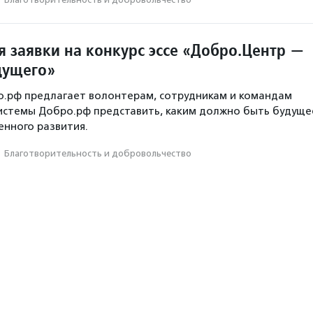
 заявки на конкурс эссе «Добро.Центр —
дущего»
о.рф предлагает волонтерам, сотрудникам и командам
истемы Добро.рф представить, каким должно быть будуще
нного развития.
·
Благотвори­тель­ность и доброволь­чест­во