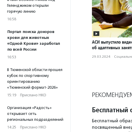
Геленджиком открыли
горячую линию
16:58
Портал поиска доноров
крови для животных
АСИ выпустило вид
«Одной Крови» заработал
об адаптивных занят
по всей России
29.03.2024
·
Социальн
16:53
В Тюменской области прошел
кубок по спортивному
ориентированию
«Тюменский формат-2026»
РЕКОМЕНДУЕ
15:19
·
Прислано НКО
Бесплатный 
Организация «Радость»
открывает сеть
региональных подразделений
Бесплатный образ
посвященный вне
14:25
·
Прислано НКО