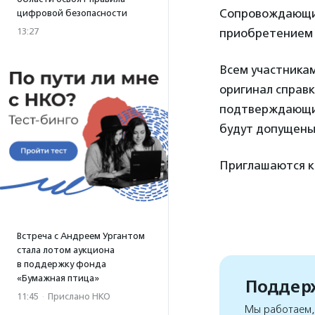
Сопровождающие
цифровой безопасности
13:27
приобретением с
Всем участника
оригинал справк
подтверждающий
будут допущены 
Приглашаются к
Встреча с Андреем Ургантом
стала лотом аукциона
в поддержку фонда
«Бумажная птица»
Поддерж
11:45
·
Прислано НКО
Мы работаем, 