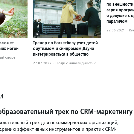
по внешности
серия програ
о девушке с 
параличом
22.06.2021
·
Ку
еосюжет
Тренер по баскетболу учит детей
иях йогой
с аутизмом и синдромом Дауна
интегрироваться в общество
ый спорт
27.07.2022
·
Люди с инвалидностью
М
образовательный трек по CRM-маркетингу
овательный трек для некоммерческих организаций,
дрению эффективных инструментов и практик CRM-