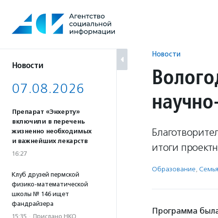
Перейти
к
содержанию
Новости
Новости
Волого
07.08.2026
научно
Препарат «Энхерту»
включили в перечень
Благотворите
жизненно необходимых
и важнейших лекарств
итоги проект
16:27
Образование
,
Семья
Клуб друзей пермской
физико-математической
школы № 146 ищет
фандрайзера
Программа была 
15:35
·
Прислано НКО