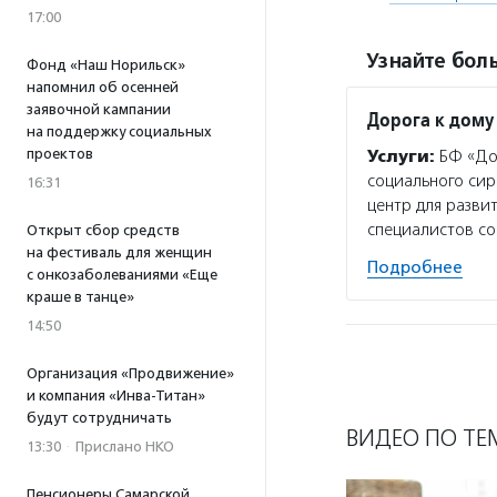
17:00
Узнайте боль
Фонд «Наш Норильск»
напомнил об осенней
заявочной кампании
Дорога к дому
на поддержку социальных
проектов
Услуги:
БФ «Дор
социального сир
16:31
центр для разви
специалистов с
Открыт сбор средств
на фестиваль для женщин
Подробнее
с онкозаболеваниями «Еще
краше в танце»
14:50
Организация «Продвижение»
и компания «Инва-Титан»
будут сотрудничать
ВИДЕО ПО ТЕ
13:30
·
Прислано НКО
Пенсионеры Самарской