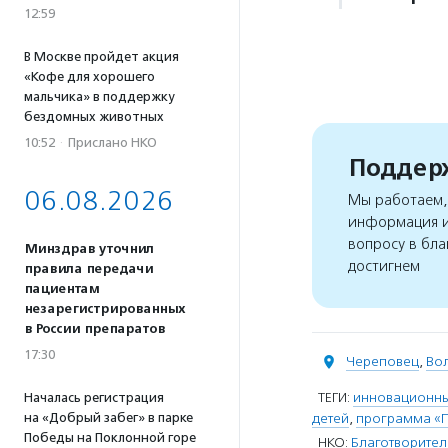
12:59
В Москве пройдет акция
«Кофе для хорошего
мальчика» в поддержку
бездомных животных
10:52
·
Прислано НКО
Поддерж
06.08.2026
Мы работаем, 
информация и
вопросу в бла
Минздрав уточнил
достигнем
правила передачи
пациентам
незарегистрированных
в России препаратов
17:30
Череповец
,
Вол
ТЕГИ:
инновационны
Началась регистрация
на «Добрый забег» в парке
детей
,
программа «Пу
Победы на Поклонной горе
НКО:
Благотворител