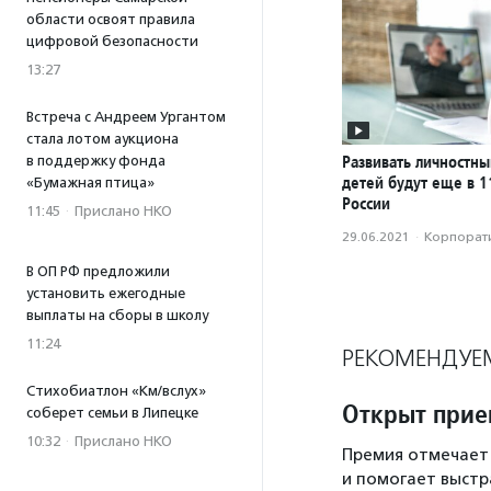
области освоят правила
цифровой безопасности
13:27
Встреча с Андреем Ургантом
стала лотом аукциона
Развивать личностн
в поддержку фонда
детей будут еще в 1
«Бумажная птица»
России
11:45
·
Прислано НКО
29.06.2021
·
Корпорати
В ОП РФ предложили
установить ежегодные
выплаты на сборы в школу
11:24
РЕКОМЕНДУЕ
Стихобиатлон «Км/вслух»
Открыт прие
соберет семьи в Липецке
10:32
·
Прислано НКО
Премия отмечает
и помогает выстр