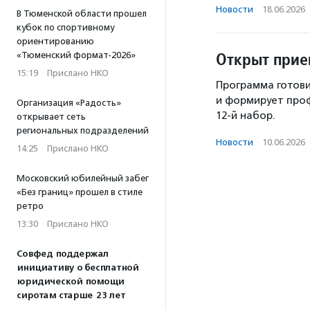
Новости
·
18.06.2026
В Тюменской области прошел
кубок по спортивному
ориентированию
Открыт прие
«Тюменский формат-2026»
15:19
·
Прислано НКО
Программа готови
и формирует про
Организация «Радость»
12-й набор.
открывает сеть
региональных подразделений
Новости
·
10.06.2026
14:25
·
Прислано НКО
Московский юбилейный забег
«Без границ» прошел в стиле
ретро
13:30
·
Прислано НКО
Совфед поддержал
инициативу о бесплатной
юридической помощи
сиротам старше 23 лет