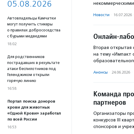
05.08.2026
некоммерческими
Новости
·
16.07.2026
Автовладельцы Камчатки
могут получить стикеры
о правилах добрососедства
Онлайн-лабо
с бурыми медведями
18:02
Вторая открытая
на тему «Импакт 
Для родственников
образовательного
пострадавших в результате
атаки беспилотников под
Анонсы
·
24.06.2026
·
Геленджиком открыли
горячую линию
16:58
Команда про
партнеров
Портал поиска доноров
крови для животных
Организаторы про
«Одной Крови» заработал
по всей России
конкурсов III ква
спонсоров и учре
16:53