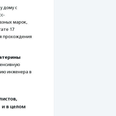
у дому с
с-
азных марок,
тате 17
ля прохождения
атерины
тенсивную
сию инженера в
листов,
 и в целом