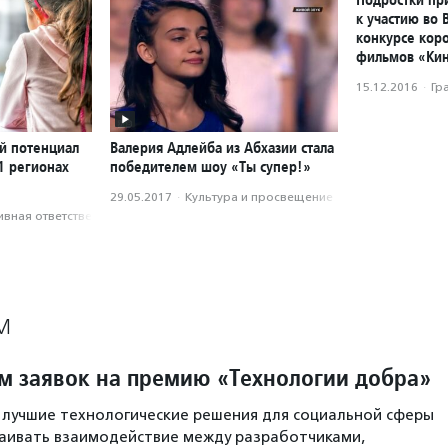
к участию во 
конкурсе кор
фильмов «Кин
15.12.2016
·
Гр
ый потенциал
Валерия Адлейба из Абхазии стала
1 регионах
победителем шоу «Ты супер!»
29.05.2017
·
Культура и просвещение
вная ответственность
М
м заявок на премию «Технологии добра»
 лучшие технологические решения для социальной сферы
аивать взаимодействие между разработчиками,