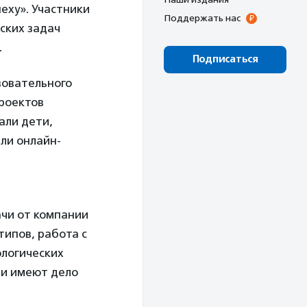
еху». Участники
Поддержать нас
ских задач
.
Подписаться
зовательного
проектов
али дети,
ли онлайн-
чи от компании
типов, работа с
ологических
ми имеют дело