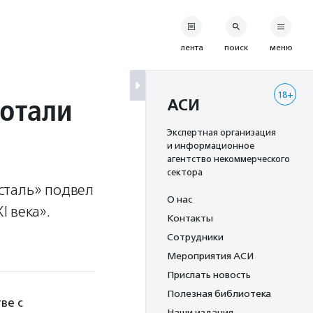
лента
поиск
меню
18+
отали
АСИ
Экспертная организация
и информационное
агентство некоммерческого
сектора
сталь» подвел
О нас
 века».
Контакты
Сотрудники
Мероприятия АСИ
Прислать новость
Полезная библиотека
ве с
Наши издания