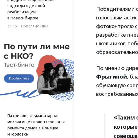
подходы к детской
Победителями с
реабилитации
голосовым асси
в Новосибирске
фотоконтролю с
13:15
·
Прислано НКО
разработке пне
школьников-побе
образовательног
По мнению дире
Фрыгиной
, бл
обучающую сред
востребованных
Патриаршая гуманитарная
«Таким 
миссия ищет волонтеров для
которые
ремонта домов в Донецке
и Горловке
соверше