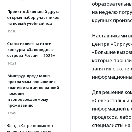
образовательным
на неделю погр
Проект «Школьный друг»
открыл набор участников
крупных произво
на новый учебный год
15:16
Наставниками в
центра «Сириус»
Стали известны итоги
конкурса «Заповедные
«Большие вызовы
острова России — 2026»
которые прошли
14:21
занятия с экспе
Минтруд представил
информационные
программы повышения
квалификации по ранней
Для решения ко
помощи
и сопровождаемому
«Северсталь» и 
проживанию
информацией в 
13:45
процессов, лаб
специалисты на
Фонд «Катрен» поможет
внедрить современные