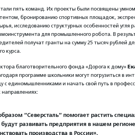
тали пять команд. Их проекты были посвящены умном
стентом, бронированию спортивных площадок, экспрес
ырья, исследованию структурных особенностей угля р
вмоинструмента для промышленного робота. В резуль
дителей получат гранты на сумму 25 тысяч рублей д
о курса.
ктора благотворительного фонда «Дорога к дому»
Ек
агодаря программе школьники могут погрузиться в ин
у с единомышленниками и начать свой путь в профес
 направлениях:
образом “Северсталь” помогает растить специа
 будут развивать предприятия в нашем регионе
нствовать производства в России».