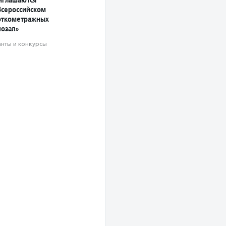
Всероссийском
откометражных
озал»
анты и конкурсы