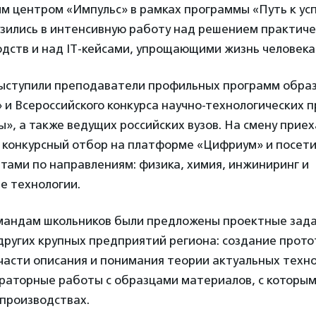
 центром «Импульс» в рамках программы «Путь к усп
узились в интенсивную работу над решением практиче
дств и над IT-кейсами, упрощающими жизнь человека
ыступили преподаватели профильных программ обра
 и Всероссийского конкурса научно-технологических 
», а также ведущих российских вузов. На смену приех
 конкурсный отбор на платформе «Цифриум» и посети
ртами по направлениям: физика, химия, инжиниринг и
 технологии.
мандам школьников были предложены проектные зада
других крупных предприятий региона: создание прото
части описания и понимания теории актуальных техн
ораторные работы с образцами материалов, с которы
 производствах.