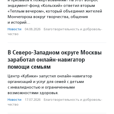
и призывов к пожертвованиям? На этот вопрос
эндаумент-фонд «Кольский» ответил вторым
«Теплым вечером», который объединил жителей
Мончегорска вокруг творчества, общения
и историй…
Новости
·
04.08.2026
·
Благотвори­тель­ность и доброволь­
чест­во
В Северо-Западном округе Москвы
заработал онлайн-навигатор
помощи семьям
Центр «Кубики» запустил онлайн-навигатор
организаций и услуг для семей с детьми
с инвалидностью и ограниченными
возможностями здоровья.
Новости
·
17.07.2026
·
Благотвори­тель­ность и доброволь­
чест­во