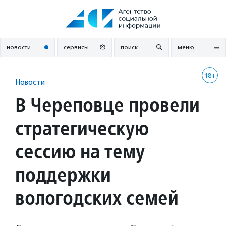
Перейти
к
содержанию
новости
сервисы
поиск
меню
18+
Новости
В Череповце провели
стратегическую
сессию на тему
поддержки
вологодских семей