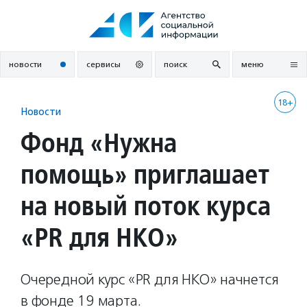
Перейти
к
содержанию
новости
сервисы
поиск
меню
18+
Новости
Фонд «Нужна
помощь» приглашает
на новый поток курса
«PR для НКО»
Очередной курс «PR для НКО» начнется
в фонде 19 марта.