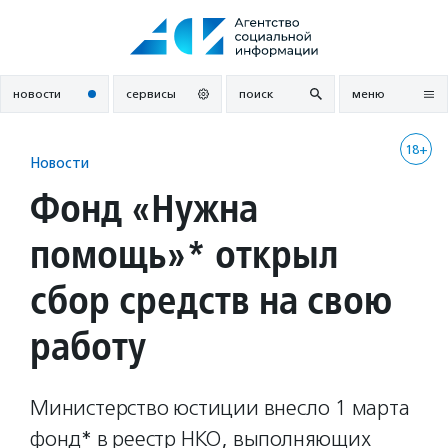
Перейти
к
содержанию
новости
сервисы
поиск
меню
18+
Новости
Фонд «Нужна
помощь»* открыл
сбор средств на свою
работу
Министерство юстиции внесло 1 марта
фонд* в реестр НКО, выполняющих