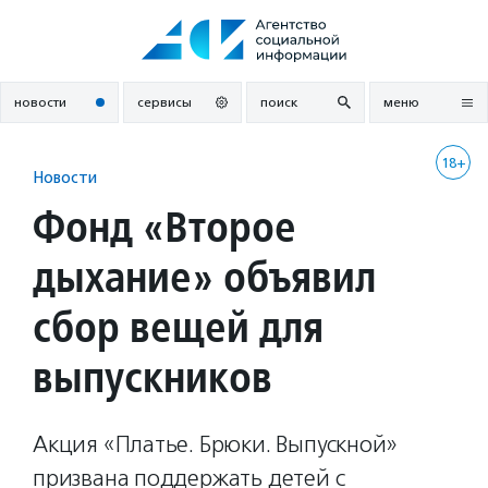
Перейти
к
содержанию
новости
сервисы
поиск
меню
18+
Новости
Фонд «Второе
дыхание» объявил
сбор вещей для
выпускников
Акция «Платье. Брюки. Выпускной»
призвана поддержать детей с