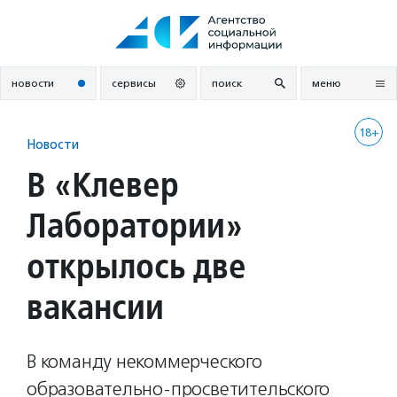
Перейти
к
содержанию
новости
сервисы
поиск
меню
18+
Новости
В «Клевер
Лаборатории»
открылось две
вакансии
В команду некоммерческого
образовательно-просветительского