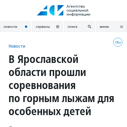
Перейти
к
содержанию
новости
сервисы
поиск
меню
18+
Новости
В Ярославской
области прошли
соревнования
по горным лыжам для
особенных детей