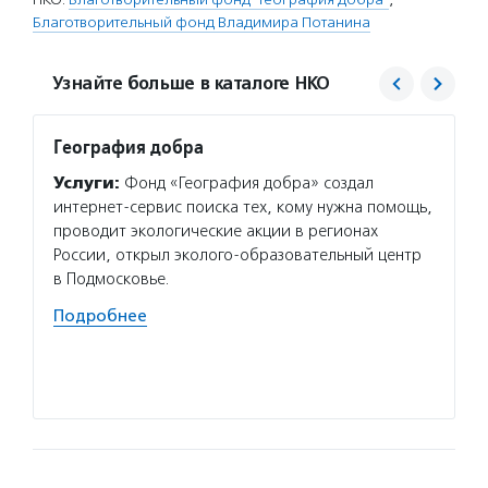
Благотворительный фонд Владимира Потанина
Узнайте больше в каталоге НКО
География добра
Благо
Потан
Услуги:
Фонд «География добра» создал
Услуг
интернет-сервис поиска тех, кому нужна помощь,
Потани
проводит экологические акции в регионах
эндаум
России, открыл эколого-образовательный центр
компет
в Подмосковье.
деятел
Подробнее
в пери
практи
Подро