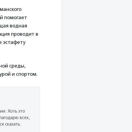
манского
й помогает
щая водная
ация проводит в
е эстафету
ной среды,
урой и спортом.
ии. Хоть это
лагодарю всех,
я сказать: