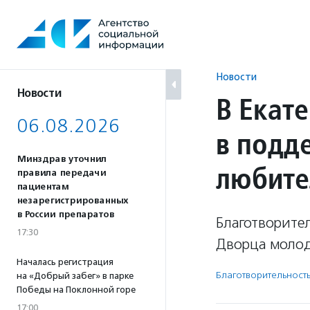
Перейти
к
содержанию
Новости
Новости
В Екат
06.08.2026
в подд
Минздрав уточнил
любите
правила передачи
пациентам
незарегистрированных
в России препаратов
Благотворител
17:30
Дворца моло
Началась регистрация
Благотвори­тель­ност
на «Добрый забег» в парке
Победы на Поклонной горе
17:00