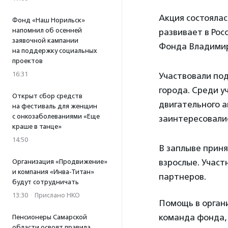
Акция состоялас
Фонд «Наш Норильск»
напомнил об осенней
развивает в Рос
заявочной кампании
Фонда Владимир
на поддержку социальных
проектов
16:31
Участвовали по
города. Среди у
Открыт сбор средств
двигательного а
на фестиваль для женщин
с онкозаболеваниями «Еще
заинтересовали
краше в танце»
14:50
В заплыве приня
взрослые. Участ
Организация «Продвижение»
и компания «Инва-Титан»
партнеров.
будут сотрудничать
13:30
·
Прислано НКО
Помощь в орган
команда фонда,
Пенсионеры Самарской
области освоят правила