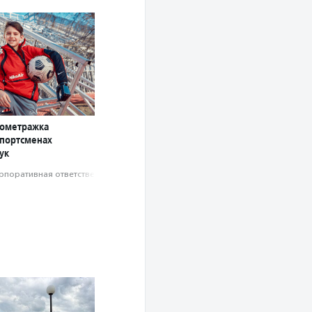
кометражка
спортсменах
ук
рпоративная ответственность