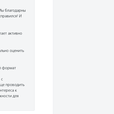
Мы благодарны
справился! И
тает активно
ально оценить
ый формат
 с
еще проводить
нтереса к
жности для