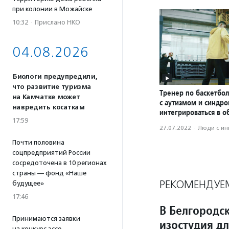
при колонии в Можайске
10:32
·
Прислано НКО
04.08.2026
Биологи предупредили,
что развитие туризма
Тренер по баскетбол
на Камчатке может
с аутизмом и синдр
навредить косаткам
интегрироваться в о
17:59
27.07.2022
·
Люди с и
Почти половина
соцпредприятий России
сосредоточена в 10 регионах
страны — фонд «Наше
РЕКОМЕНДУЕ
будущее»
17:46
В Белгородс
Принимаются заявки
изостудия д
на конкурс эссе