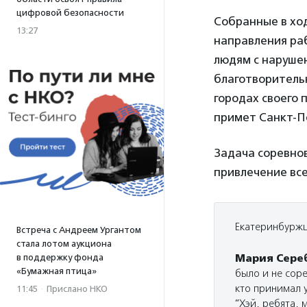
цифровой безопасности
Собранные в хо
13:27
направления ра
людям с наруше
благотворительн
городах своего 
примет Санкт-П
Задача соревно
привлечение все
Екатеринбуржц
Встреча с Андреем Ургантом
стала лотом аукциона
в поддержку фонда
Мария Сере
«Бумажная птица»
было и не сор
кто принимал у
11:45
·
Прислано НКО
”Хэй, ребята,