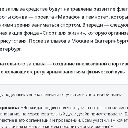
де заплыва средства будут направлены развитие флаг
боты фонда — проекта «Марафон в темноте», которы
ниями зрения заниматься спортом. Впереди — следую
ая акция фонда «Спорт для жизни», которую организ
присутствия. После заплывов в Москве и Екатеринбург
етербург.
вательного заплыва — создание инклюзивной спортив
х желающих к регулярным занятиям физической культ
ы поделились впечатлениями от участия в спортивной акции.
брякова
: «Неожиданно для себя я получила потрясающие эмоц
евнование, но соревновательный дух и драйв присутствовали! Б
частие в его организации и проведении. Всем участникам хочетс
 мы отличная команда, сможем покорить моря и океаны”».