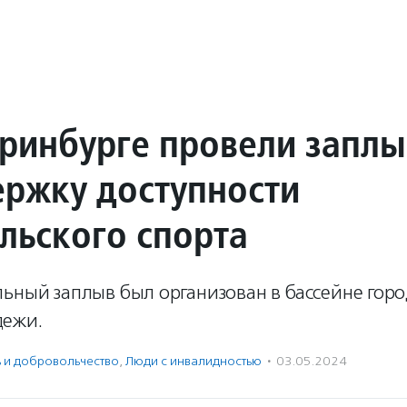
еринбурге провели заплы
ержку доступности
льского спорта
ьный заплыв был организован в бассейне горо
дежи.
ь и доброволь­чест­во
,
Люди с инвалидностью
·
03.05.2024