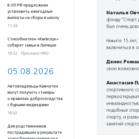
В ОП РФ предложили
установить ежегодные
Наталья Ов
выплаты на сборы в школу
фонду ”Спорт 
11:24
был очень дов
Стихобиатлон «Км/вслух»
Никите 15 лет,
соберет семьи в Липецке
включиться в с
10:32
·
Прислано НКО
Денис Рома
свои возможно
05.08.2026
Анастасия 
Автовладельцы Камчатки
спортивного с
могут получить стикеры
первооткрыват
о правилах добрососедства
инвалидностью,
с бурыми медведями
подобные спор
18:02
спорту, и раз
занятий спорт
Для родственников
пострадавших в результате
атаки беспилотников под