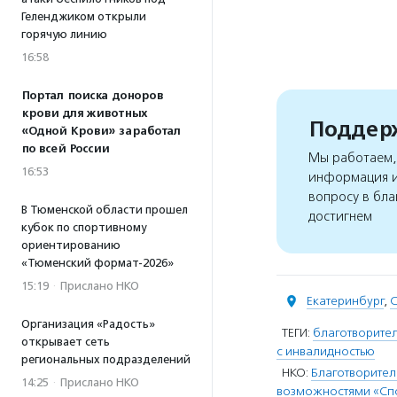
Геленджиком открыли
горячую линию
16:58
Портал поиска доноров
крови для животных
Поддерж
«Одной Крови» заработал
по всей России
Мы работаем, 
16:53
информация и
вопросу в бла
В Тюменской области прошел
достигнем
кубок по спортивному
ориентированию
«Тюменский формат-2026»
15:19
·
Прислано НКО
Екатеринбург
,
С
Организация «Радость»
ТЕГИ:
благотворите
открывает сеть
с инвалидностью
региональных подразделений
НКО:
Благотворител
14:25
·
Прислано НКО
возможностями «Спо