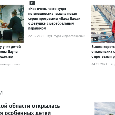
«Нас очень часто судят
по внешности»: вышла новая
серия программы «Вдох Вдох»
о девушке с церебральным
параличом
22.06.2021
·
Культура и просвещение
у учит детей
Вышла корот
омом Дауна
о маленьких 
бщество
с протезами р
нвалидностью
04.05.2021
·
Ко
М
кой области открылась
ля особенных детей