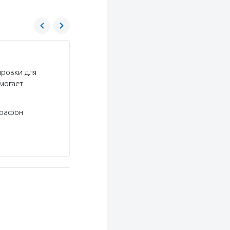
Благотворительный фонд Владимира Пот
ировки для
Услуги:
Благотворительный фонд Владимира П
могает
эндаумента, выделяет гранты на развитие ком
деятельность НКО и учреждений культуры в пе
личной…
арафон
Подробнее