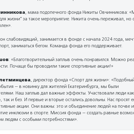
чинникова
, мама подопечного фонда Никиты Овчинникова: «
для жизни” за такое мероприятие. Никита очень переживал, но 
олен».
 он слабовидящий, занимается в фонде с начала 2024 года, меч
порт, заниматься бегом. Команда фонда его поддерживает.
шов
: «Благотворительный заплыв очень понравился. Можно ре
сти. Почаще бы проводили такие спортивные акции!»
Плетминцева
, директор фонда «Спорт для жизни»: «Подобн
обытия — в новинку для жителей Екатеринбурга, мы были
елями. Наш заплыв дал важные эффекты. Участвовали люди как
 так и без. И первые и вторые остались довольны. Нас просят 
тивные акции. Они важны: это и объединение людей на почве и
витие инклюзии в спорте. Миссия фонда — создать равные возмо
ом людям с особыми потребностями».