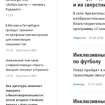
и их сверстн
«Добро.Центр — человеку
будущего»
В селе Архангель
17:39
изобразительных 
благотворительн
В Москве и Петербурге
программы «Стал
пройдут тренинги
по профилактике выгорания
Новости
·
03.08.2026
для помогающих
специалистов
15:32
·
Прислано НКО
Инклюзивный
по футболу
Уникальный спектакль
о первой помощи «Гореть
звездой» покажут в Пушкино
Показ пройдет в 
трансляции смогу
13:58
·
Прислано НКО
Анонсы
·
15.07.2026
·
Как культура помогает
говорить
о благотворительности:
Инклюзивный
итоги второго «Теплого
вечера с Кольским»