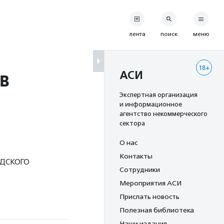
лента
поиск
меню
18+
в
АСИ
Экспертная организация
и информационное
агентство некоммерческого
сектора
О нас
Контакты
дского
Сотрудники
Мероприятия АСИ
Прислать новость
Полезная библиотека
Наши издания