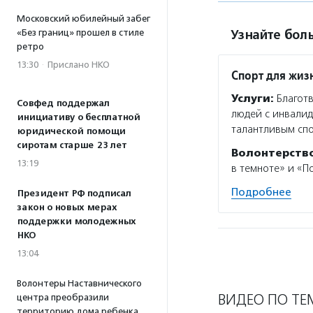
Московский юбилейный забег
«Без границ» прошел в стиле
Узнайте боль
ретро
13:30
·
Прислано НКО
Спорт для жиз
Услуги:
Благотв
Совфед поддержал
людей с инвалид
инициативу о бесплатной
талантливым спо
юридической помощи
сиротам старше 23 лет
Волонтерств
13:19
в темноте» и «П
Подробнее
Президент РФ подписал
закон о новых мерах
поддержки молодежных
НКО
13:04
Волонтеры Наставнического
ВИДЕО ПО ТЕ
центра преобразили
территорию дома ребенка