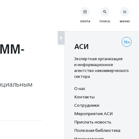
лента
поиск
меню
18+
SMM-
АСИ
Экспертная организация
и информационное
агентство некоммерческого
сектора
социальным
О нас
Контакты
Сотрудники
Мероприятия АСИ
Прислать новость
Полезная библиотека
Наши издания