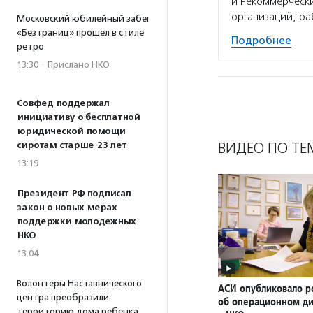
и некоммерчески
организаций, р
Московский юбилейный забег
«Без границ» прошел в стиле
Подробнее
ретро
13:30
·
Прислано НКО
Совфед поддержал
инициативу о бесплатной
юридической помощи
ВИДЕО ПО ТЕ
сиротам старше 23 лет
13:19
Президент РФ подписал
закон о новых мерах
поддержки молодежных
НКО
13:04
Волонтеры Наставнического
АСИ опубликовало р
центра преобразили
об операционном д
территорию дома ребенка