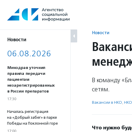
Перейти
к
содержанию
Новости
Новости
Ваканс
06.08.2026
менед
Минздрав уточнил
правила передачи
В команду «Б
пациентам
незарегистрированных
сетям.
в России препаратов
17:30
Вакансии в НКО
,
НКО
Началась регистрация
на «Добрый забег» в парке
Победы на Поклонной горе
Что нужно буд
17:00