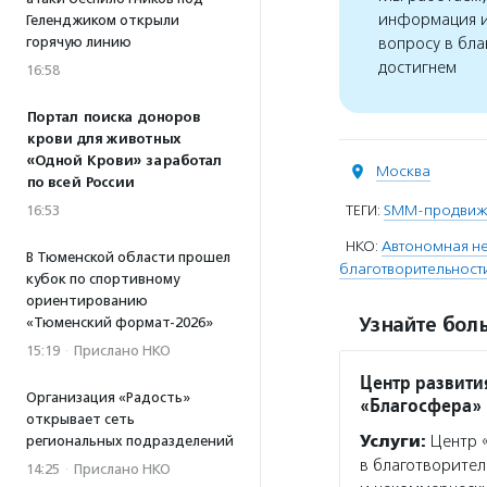
информация и
Геленджиком открыли
горячую линию
вопросу в бла
достигнем
16:58
Портал поиска доноров
крови для животных
«Одной Крови» заработал
Москва
по всей России
ТЕГИ:
SMM-продвиж
16:53
НКО:
Автономная не
В Тюменской области прошел
благотворительност
кубок по спортивному
ориентированию
Узнайте боль
«Тюменский формат-2026»
15:19
·
Прислано НКО
Центр развити
Организация «Радость»
«Благосфера»
открывает сеть
Услуги:
Центр «
региональных подразделений
в благотворител
14:25
·
Прислано НКО