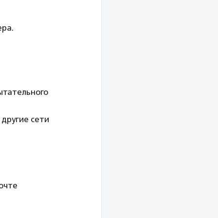
ера.
пытательного
 другие сети
очте