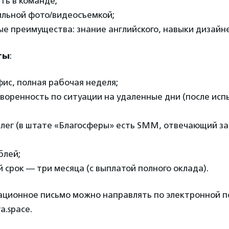
ть в команде;
ильной фото/видеосъемкой;
е преимущества: знание английского, навыки дизайн
ты
:
офис, полная рабочая неделя;
воренность по ситуации на удаленные дни (после ис
лег (в штате «Благосферы» есть SMM, отвечающий за
блей;
 срок — три месяца (с выплатой полного оклада).
ационное письмо можно направлять по электронной п
a.space.