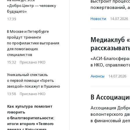
выстроит процес
«Добро.Центр — человеку
пожертвований, а 
будущего»
Новости
·
14.07.2026
17:39
В Москве и Петербурге
пройдут тренинги
Медиаклуб «
по профилактике выгорания
рассказыват
для помогающих
специалистов
«АСИ-Благосфера»
15:32
·
Прислано НКО
в НКО, справляют
Уникальный спектакль
Анонсы
·
14.07.2026
·
о первой помощи «Гореть
звездой» покажут в Пушкино
13:58
·
Прислано НКО
В Ассоциаци
Как культура помогает
Ассоциация Добро
говорить
волонтерского дв
о благотворительности:
в финансовый де
итоги второго «Теплого
вечера с Кольским»