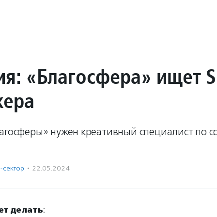
ия: «Благосфера» ищет 
жера
лагосферы» нужен креативный специалист по 
-сектор
·
22.05.2024
ет делать
: