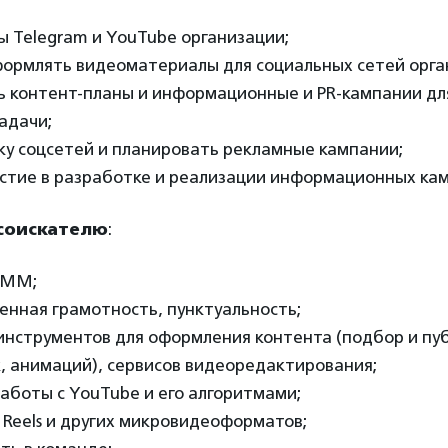
ы Telegram и YouTube организации;
оформлять видеоматериалы для социальных сетей орга
ь контент-планы и информационные и PR-кампании дл
адачи;
ку соцсетей и планировать рекламные кампании;
астие в разработке и реализации информационных ка
 соискателю
:
SMM;
менная грамотность, пунктуальность;
l-инструментов для оформления контента (подбор и пу
, анимаций), сервисов видеоредактирования;
работы с YouTube и его алгоритмами;
 Reels и других микровидеоформатов;