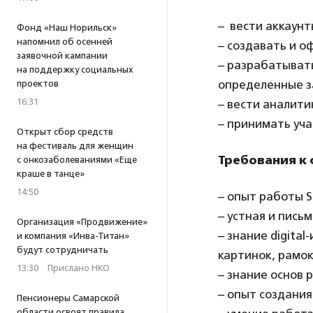
– вести аккаунт
Фонд «Наш Норильск»
напомнил об осенней
– создавать и 
заявочной кампании
– разрабатыват
на поддержку социальных
определенные з
проектов
16:31
– вести аналити
– принимать уч
Открыт сбор средств
на фестиваль для женщин
Требования к
с онкозаболеваниями «Еще
краше в танце»
14:50
– опыт работы 
– устная и пись
Организация «Продвижение»
– знание digita
и компания «Инва-Титан»
будут сотрудничать
картинок, рамок
13:30
·
Прислано НКО
– знание основ 
– опыт создания
Пенсионеры Самарской
области освоят правила