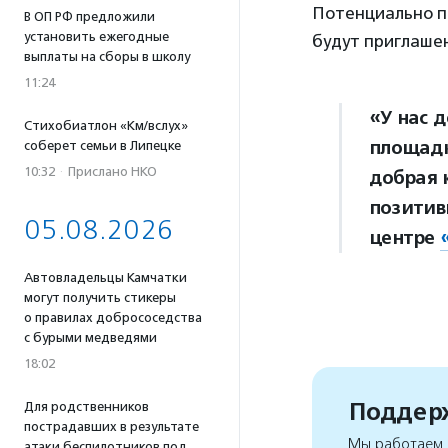
Потенциально п
В ОП РФ предложили
установить ежегодные
будут приглаше
выплаты на сборы в школу
11:24
«У нас 
Стихобиатлон «Км/вслух»
площадк
соберет семьи в Липецке
10:32
·
Прислано НКО
добрая 
позитив
05.08.2026
центре
Автовладельцы Камчатки
могут получить стикеры
о правилах добрососедства
с бурыми медведями
18:02
Поддерж
Для родственников
пострадавших в результате
Мы работаем, 
атаки беспилотников под