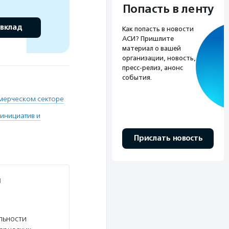
Попасть в ленту
 вклад
Как попасть в новости
АСИ? Пришлите
материал о вашей
организации, новость,
пресс-релиз, анонс
события.
мерческом секторе
инициатив и
Прислать новость
и
льности