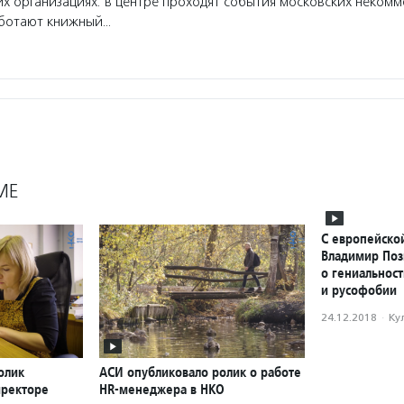
х организациях: в центре проходят события московских некомм
аботают книжный…
МЕ
С европейской
Владимир По
о гениальнос
и русофобии
24.12.2018
·
Ку
олик
АСИ опубликовало ролик о работе
иректоре
HR-менеджера в НКО