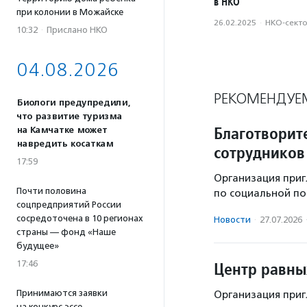
в НКО
при колонии в Можайске
26.02.2025
·
НКО-сект
10:32
·
Прислано НКО
04.08.2026
РЕКОМЕНДУЕ
Биологи предупредили,
что развитие туризма
Благотворит
на Камчатке может
навредить косаткам
сотрудников
17:59
Организация приг
Почти половина
по социальной по
соцпредприятий России
сосредоточена в 10 регионах
Новости
·
27.07.2026
страны — фонд «Наше
будущее»
17:46
Центр равны
Принимаются заявки
Организация приг
на конкурс эссе