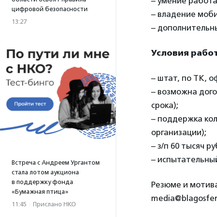
– умение работа
цифровой безопасности
– владение моб
13:27
– дополнительны
Условия рабо
– штат, по ТК, 
– возможна дого
срока);
– поддержка кол
организации);
– з/п 60 тысяч ру
– испытательный
Встреча с Андреем Ургантом
стала лотом аукциона
в поддержку фонда
Резюме и мотив
«Бумажная птица»
media@blagosfer
11:45
·
Прислано НКО