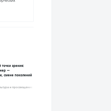
ерческих
 точки зрения:
знер —
ти, смене поколений
льтура и просвещение