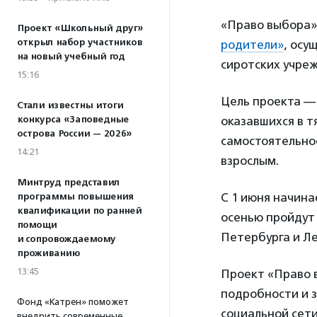
«Право выбора»
Проект «Школьный друг»
открыл набор участников
родители»
, осу
на новый учебный год
сиротских учре
15:16
Цель проекта —
Стали известны итоги
конкурса «Заповедные
оказавшихся в 
острова России — 2026»
самостоятельно
14:21
взрослым.
Минтруд представил
С 1 июня начина
программы повышения
квалификации по ранней
осенью пройдут 
помощи
Петербурга и Л
и сопровождаемому
проживанию
13:45
Проект «Право в
подробности и 
Фонд «Катрен» поможет
социальной сет
внедрить современные