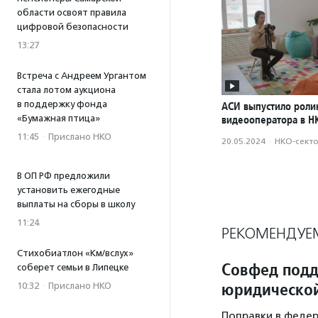
области освоят правила
цифровой безопасности
13:27
Встреча с Андреем Ургантом
стала лотом аукциона
в поддержку фонда
АСИ выпустило роли
«Бумажная птица»
видеооператора в Н
11:45
·
Прислано НКО
20.05.2024
·
НКО-сект
В ОП РФ предложили
установить ежегодные
выплаты на сборы в школу
11:24
РЕКОМЕНДУЕ
Стихобиатлон «Км/вслух»
Совфед подд
соберет семьи в Липецке
юридической
10:32
·
Прислано НКО
Поправки в федер