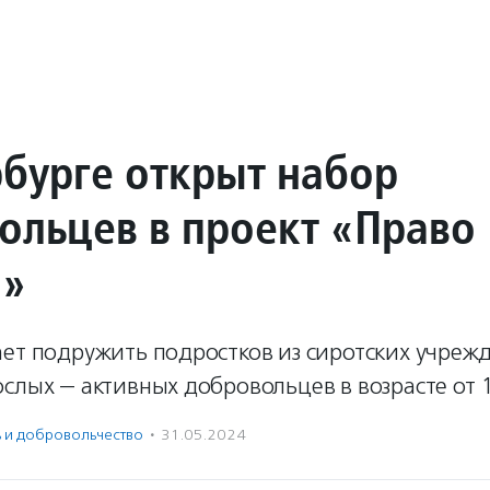
рбурге открыт набор
ольцев в проект «Право
а»
ает подружить подростков из сиротских учреж
слых — активных добровольцев в возрасте от 1
ь и доброволь­чест­во
·
31.05.2024