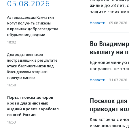
05.08.2026
жилье до 23 лет,
защите своих жил
Автовладельцы Камчатки
Новости
·
05.08.2026
могут получить стикеры
о правилах добрососедства
с бурыми медведями
Во Владимир
18:02
выплату на 
Для родственников
пострадавших в результате
Единовременную в
атаки беспилотников под
направить не толь
Геленджиком открыли
горячую линию
Новости
·
31.07.2026
16:58
Портал поиска доноров
Поселок для
крови для животных
приводит во
«Одной Крови» заработал
по всей России
Как встреча с ин
16:53
изменила жизнь д