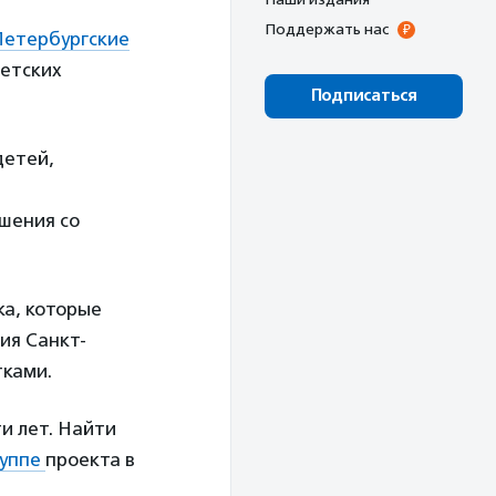
Поддержать нас
Петербургские
детских
Подписаться
детей,
шения со
ка, которые
ия Санкт-
тками.
и лет. Найти
руппе
проекта в