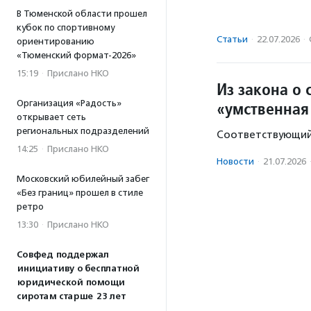
В Тюменской области прошел
кубок по спортивному
Статьи
·
22.07.2026
·
ориентированию
«Тюменский формат-2026»
15:19
·
Прислано НКО
Из закона о
«умственная
Организация «Радость»
открывает сеть
региональных подразделений
Соответствующий 
14:25
·
Прислано НКО
Новости
·
21.07.2026
Московский юбилейный забег
«Без границ» прошел в стиле
ретро
13:30
·
Прислано НКО
Совфед поддержал
инициативу о бесплатной
юридической помощи
сиротам старше 23 лет