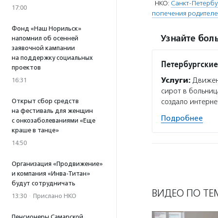
НКО:
Санкт-Петербу
17:00
попечения родителе
Фонд «Наш Норильск»
Узнайте боль
напомнил об осенней
заявочной кампании
на поддержку социальных
Петербургские
проектов
Услуги:
Движени
16:31
сирот в больниц
Открыт сбор средств
создало интерне
на фестиваль для женщин
Подробнее
с онкозаболеваниями «Еще
краше в танце»
14:50
Организация «Продвижение»
и компания «Инва-Титан»
будут сотрудничать
ВИДЕО ПО ТЕ
13:30
·
Прислано НКО
Пенсионеры Самарской