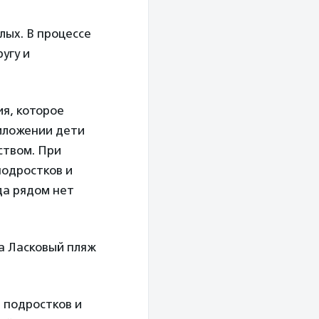
лых. В процессе
угу и
я, которое
риложении дети
ством. При
подростков и
да рядом нет
на Ласковый пляж
 подростков и