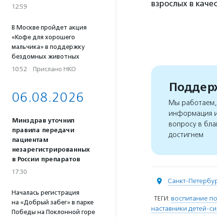
взрослых в каче
12:59
В Москве пройдет акция
«Кофе для хорошего
мальчика» в поддержку
бездомных животных
10:52
·
Прислано НКО
Поддерж
06.08.2026
Мы работаем, 
информация и
Минздрав уточнил
вопросу в бла
правила передачи
достигнем
пациентам
незарегистрированных
в России препаратов
17:30
Санкт-Петербу
Началась регистрация
ТЕГИ:
воспитание п
на «Добрый забег» в парке
наставники детей-си
Победы на Поклонной горе