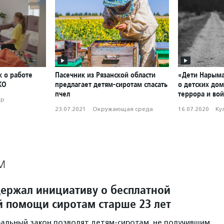
к о работе
Пасечник из Рязанской области
«Дети Нарым
КО
предлагает детям-сиротам спасать
о детских до
пчел
террора и во
ор
23.07.2021
·
Окружающая среда
16.07.2020
·
Ку
М
ержал инициативу о бесплатной
 помощи сиротам старше 23 лет
альный закон позволят детям-сиротам, не получившим