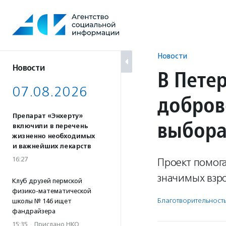
Перейти
к
содержанию
Новости
Новости
В Пете
07.08.2026
добров
Препарат «Энхерту»
выбор
включили в перечень
жизненно необходимых
и важнейших лекарств
16:27
Проект помог
значимых взро
Клуб друзей пермской
физико-математической
Благотвори­тель­ност
школы № 146 ищет
фандрайзера
15:35
·
Прислано НКО