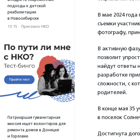
подходы к детской
реабилитации
В мае 2024 года
в Новосибирске
съемки участник
13:15
·
Прислано НКО
фотографу, при
В активную фаз
позволит упрост
найдут ответы н
разработке при
сложности, с ко
родителей.
В конце мая 35 
в поселок Солне
Патриаршая гуманитарная
миссия ищет волонтеров для
ремонта домов в Донецке
Достигнута дог
и Горловке