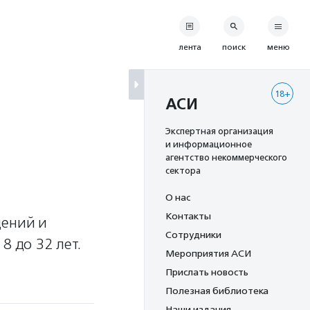
лента
поиск
меню
18+
АСИ
Экспертная организация
и информационное
агентство некоммерческого
сектора
О нас
Контакты
дений и
Сотрудники
8 до 32 лет.
Мероприятия АСИ
Прислать новость
Полезная библиотека
Наши издания