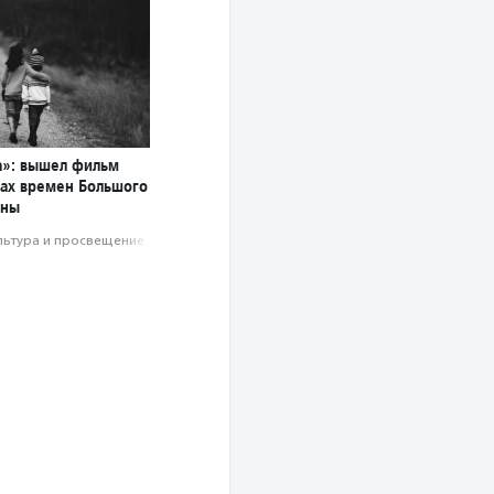
а»: вышел фильм
мах времен Большого
йны
льтура и просвещение