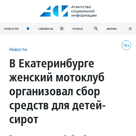
Перейти
к
содержанию
новости
сервисы
поиск
меню
18+
Новости
В Екатеринбурге
женский мотоклуб
организовал сбор
средств для детей-
сирот