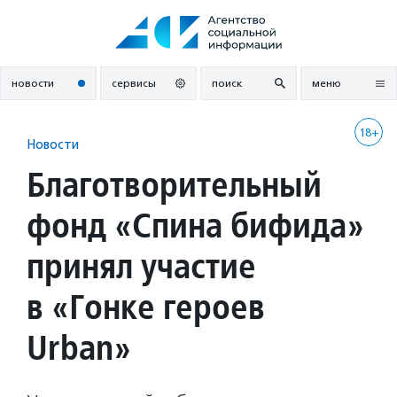
Перейти
к
содержанию
новости
сервисы
поиск
меню
18+
Новости
Благотворительный
фонд «Спина бифида»
принял участие
в «Гонке героев
Urban»