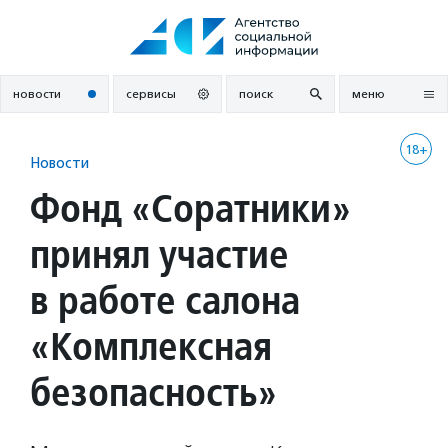
Перейти
к
содержанию
новости
сервисы
поиск
меню
18+
Новости
Фонд «Соратники»
принял участие
в работе салона
«Комплексная
безопасность»