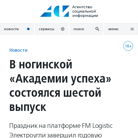
Перейти
к
содержанию
новости
сервисы
поиск
меню
18+
Новости
В ногинской
«Академии успеха»
состоялся шестой
выпуск
Праздник на платформе FM Logistic
Электроугли завершил годовую