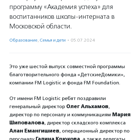
программу «Академия успеха» для
воспитанников школы-интерната в
Московской области.
Образование
,
Семья и дети
·
05.07.2024
Это уже шестой выпуск совместной программы
благотворительного фонда «ДетскиеДомики»,
компании FM Logistic и фонда FM Foundation.
От имени FM Logistic ребят поздравили
генеральный директор
Олег Альхамов
,
директор по персоналу и коммуникациям
Мария
Шиповалова
, директор складского комплекса
Алан Емангишиев
, операционный директор по
персоналу
Галина Крюкова
, а также делегаты