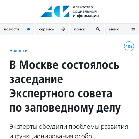
Перейти
к
содержанию
новости
сервисы
поиск
меню
18+
Новости
В Москве состоялось
заседание
Экспертного совета
по заповедному делу
Эксперты обсудили проблемы развития
и функционирования особо