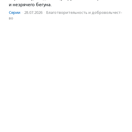
и незрячего бегуна.
Серии
·
28.07.2026
·
Благотвори­тель­ность и доброволь­чест­
во