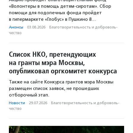
«Волонтеры в помощь детям-сиротам». Сбор
помощи для подопечных фонда пройдет
в гипермаркете «Глобус» в Пушкино 8…
Анонсы
·
03.08.2026
·
Благотвори­тель­ность и доброволь­
чест­во
Список НКО, претендующих
на гранты мэра Москвы,
опубликовал оргкомитет конкурса
Также на сайте Конкурса грантов мэра Москвы
размещен список заявок, не прошедших
отборочный этап.
Новости
·
29.07.2026
·
Благотвори­тель­ность и доброволь­
чест­во