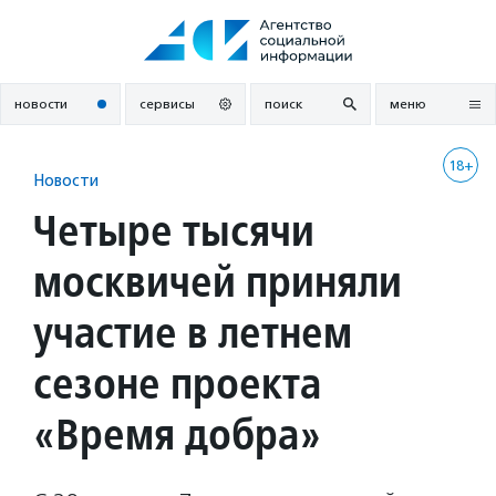
Перейти
к
содержанию
новости
сервисы
поиск
меню
18+
Новости
Четыре тысячи
москвичей приняли
участие в летнем
сезоне проекта
«Время добра»