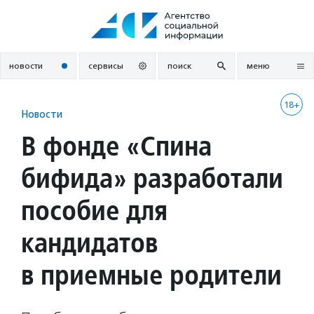
Перейти
к
содержанию
новости
сервисы
поиск
меню
18+
Новости
В фонде «Спина
бифида» разработали
пособие для
кандидатов
в приемные родители