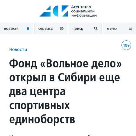
Перейти
к
содержанию
новости
сервисы
поиск
меню
18+
Новости
Фонд «Вольное дело»
открыл в Сибири еще
два центра
спортивных
единоборств