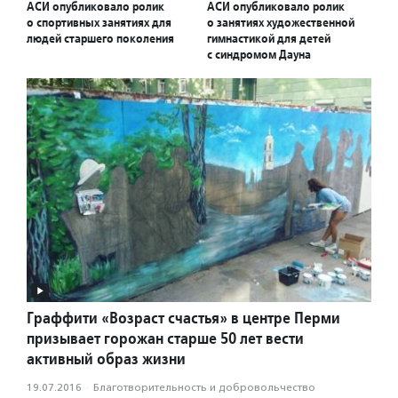
АСИ опубликовало ролик
АСИ опубликовало ролик
о спортивных занятиях для
о занятиях художественной
людей старшего поколения
гимнастикой для детей
с синдромом Дауна
Граффити «Возраст счастья» в центре Перми
призывает горожан старше 50 лет вести
активный образ жизни
19.07.2016
·
Благотвори­тель­ность и доброволь­чест­во