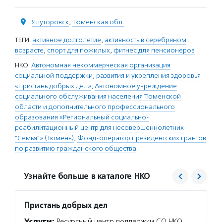
Ялуторовск
,
Тюменская обл.
ТЕГИ:
активное долголетие
,
активность в серебряном
возрасте
,
спорт для пожилых
,
фитнес для пенсионеров
НКО:
Автономная некоммерческая организация
социальной поддержки, развития и укрепления здоровья
«Пристань добрых дел»
,
Автономное учреждение
социального обслуживания населения Тюменской
области и дополнительного профессионального
образования «Региональный социально-
реабилитационный центр для несовершеннолетних
"Семья"» (Тюмень)
,
Фонд-оператор президентских грантов
по развитию гражданского общества
Узнайте больше в каталоге НКО
Пристань добрых дел
АУ СО
Услуги:
Ресурсный центр поддержки СО НКО
Услуг