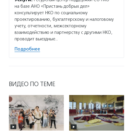
на базе АНО «Пристань добрых дел»
квалиф
консультирует НКО по социальному
реабил
проектированию, бухгалтерскому и налоговому
консул
учету, отчетности, межсекторному
деятел
взаимодействию и партнерству с другими НКО,
помеще
проводит выездные…
создае
Подробнее
Подро
ВИДЕО ПО ТЕМЕ