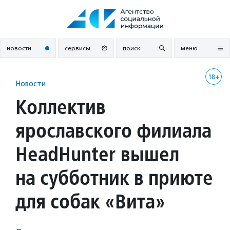
Перейти
к
содержанию
новости
сервисы
поиск
меню
18+
Новости
Коллектив
ярославского филиала
HeadHunter вышел
на субботник в приюте
для собак «Вита»