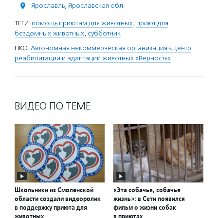
Ярославль
,
Ярославская обл.
ТЕГИ:
помощь приютам для животных
,
приют для
бездомных животных
,
субботник
НКО:
Автономная некоммерческая организация «Центр
реабилитации и адаптации животных «Верность»
ВИДЕО ПО ТЕМЕ
Школьники из Смоленской
«Эта собачья, собачья
области создали видеоролик
жизнь»: в Сети появился
в поддержку приюта для
фильм о жизни собак
животных
в приютах