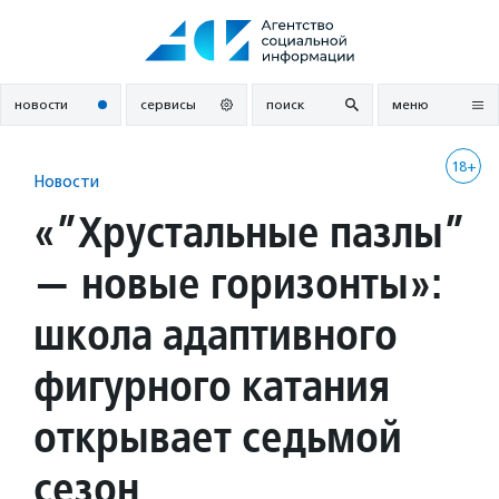
Перейти
к
содержанию
новости
сервисы
поиск
меню
18+
Новости
«”Хрустальные пазлы”
— новые горизонты»:
школа адаптивного
фигурного катания
открывает седьмой
сезон